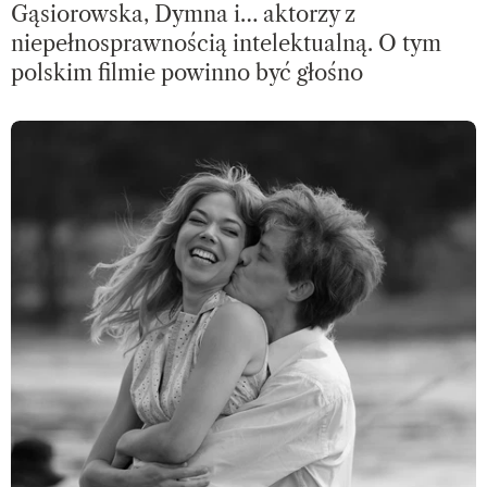
Gąsiorowska, Dymna i… aktorzy z
niepełnosprawnością intelektualną. O tym
polskim filmie powinno być głośno