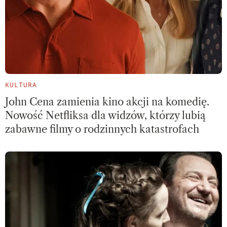
KULTURA
John Cena zamienia kino akcji na komedię.
Nowość Netfliksa dla widzów, którzy lubią
zabawne filmy o rodzinnych katastrofach