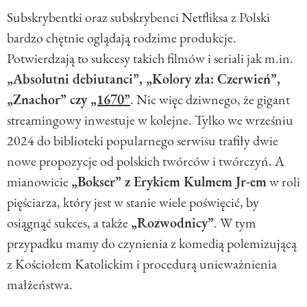
Subskrybentki oraz subskrybenci Netfliksa z Polski
bardzo chętnie oglądają rodzime produkcje.
Potwierdzają to sukcesy takich filmów i seriali jak m.in.
„Absolutni debiutanci”, „Kolory zła: Czerwień”,
„Znachor” czy
„1670”
. Nic więc dziwnego, że gigant
streamingowy inwestuje w kolejne. Tylko we wrześniu
2024 do biblioteki popularnego serwisu trafiły dwie
nowe propozycje od polskich twórców i twórczyń. A
mianowicie
„Bokser” z Erykiem Kulmem Jr-em
w roli
pięściarza, który jest w stanie wiele poświęcić, by
osiągnąć sukces, a także
„Rozwodnicy”
. W tym
przypadku mamy do czynienia z komedią polemizującą
z Kościołem Katolickim i procedurą unieważnienia
małżeństwa.