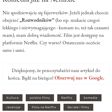
Nie spodziewajcie się fajerwerków. Jeżeli jednak chcecie
obejrzeć
„Rozwodników”
(bo np. szukacie czegoś
lekkiego i niewymagającego - kumam to, też tak czasami
mam), mam dobrą wiadomość. Film jest dostępny na
platformie Netflix. Czy warto? Ostatecznie oceńcie
same i sami.
Dziękujemy, że przeczytałaś/eś nasz artykuł do
końca. Bądź na bieżąco!
Obserwuj nas w Google
.
Kultura
polskie filmy
Netflix
komedie
recenzje
filmy na Netflix
Seriale i filmy