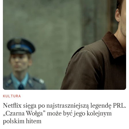
KULTURA
Netflix sięga po najstraszniejszą legendę PRL.
„Czarna Wołga” może być jego kolejnym
polskim hitem