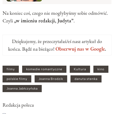
Na koniec coś, czego nie mogłybyśmy sobie odmówić.
Czyli
„w imieniu redakcji, Judyta”
.
Dziękujemy, że przeczytałaś/eś nasz artykuł do
końca. Bądź na bieżąco!
Obserwuj nas w Google
.
filmy
komedie romantyczne
Kultura
kino
polskie filmy
Joanna Brodzik
danuta stenka
Joanna Jabłczyńska
Redakcja poleca