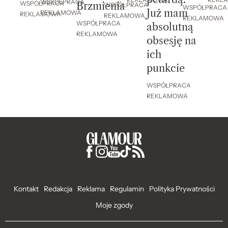
WSPÓŁPRACA
WSPÓŁPRACA
Brzmienia
WSPÓŁPRACA
WSPÓŁPRACA
Już mam
REKLAMOWA
REKLAMOWA
REKLAMOWA
REKLAMOWA
WSPÓŁPRACA
absolutną
REKLAMOWA
obsesję na
ich
punkcie
WSPÓŁPRACA
REKLAMOWA
Kontakt
Redakcja
Reklama
Regulamin
Polityka Prywatności
Moje zgody