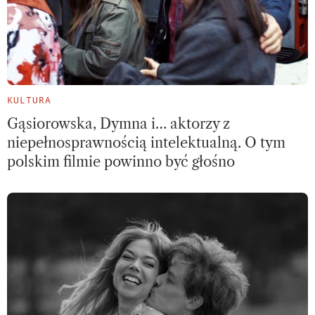
KULTURA
Gąsiorowska, Dymna i… aktorzy z
niepełnosprawnością intelektualną. O tym
polskim filmie powinno być głośno