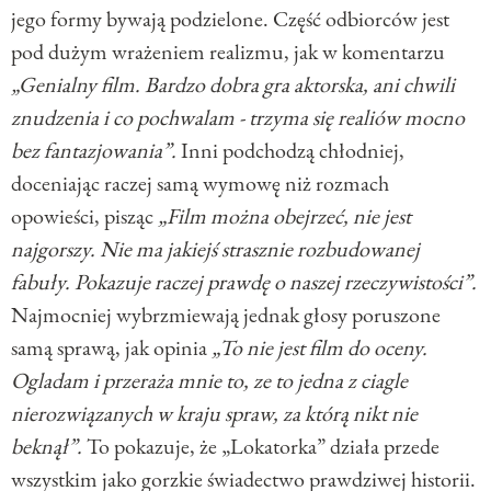
jego formy bywają podzielone. Część odbiorców jest
pod dużym wrażeniem realizmu, jak w komentarzu
„Genialny film. Bardzo dobra gra aktorska, ani chwili
znudzenia i co pochwalam - trzyma się realiów mocno
bez fantazjowania”.
Inni podchodzą chłodniej,
doceniając raczej samą wymowę niż rozmach
opowieści, pisząc
„Film można obejrzeć, nie jest
najgorszy. Nie ma jakiejś strasznie rozbudowanej
fabuły. Pokazuje raczej prawdę o naszej rzeczywistości”.
Najmocniej wybrzmiewają jednak głosy poruszone
samą sprawą, jak opinia
„To nie jest film do oceny.
Ogladam i przeraża mnie to, ze to jedna z ciagle
nierozwiązanych w kraju spraw, za którą nikt nie
beknął”.
To pokazuje, że „Lokatorka” działa przede
wszystkim jako gorzkie świadectwo prawdziwej historii.