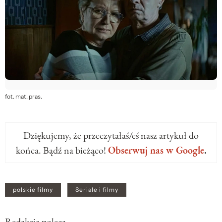
fot. mat. pras.
Dziękujemy, że przeczytałaś/eś nasz artykuł do
końca. Bądź na bieżąco!
Obserwuj nas w Google
.
polskie filmy
Seriale i filmy
Redakcja poleca