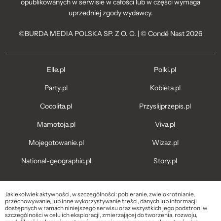
opublikowanych w serwisie w całości lub w części wymaga
uprzedniej zgody wydawcy.
©BURDA MEDIA POLSKA SP. Z O. O. | © Condé Nast 2026
Elle.pl
Polki.pl
Party.pl
Kobieta.pl
Cocolita.pl
Przyslijprzepis.pl
Mamotoja.pl
Viva.pl
Mojegotowanie.pl
Wizaz.pl
National-geographic.pl
Story.pl
Jakiekolwiek aktywności, w szczególności: pobieranie, zwielokrotnianie,
przechowywanie, lub inne wykorzystywanie treści, danych lub informacji
dostępnych w ramach niniejszego serwisu oraz wszystkich jego podstron, w
szczególności w celu ich eksploracji, zmierzającej do tworzenia, rozwoju,