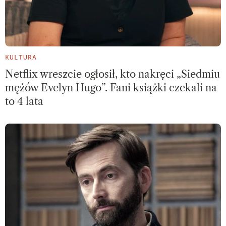
KULTURA
Netflix wreszcie ogłosił, kto nakręci „Siedmiu
mężów Evelyn Hugo”. Fani książki czekali na
to 4 lata