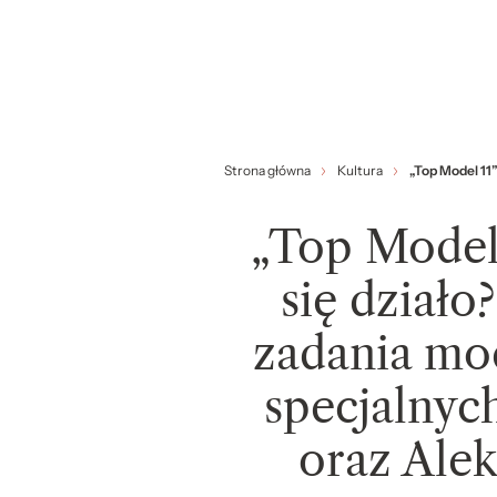
Strona główna
Kultura
„Top Model 11
„Top Model 
się działo
zadania mo
specjalnyc
oraz Ale