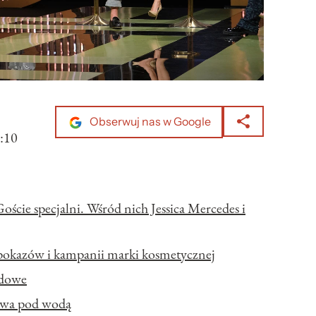
Obserwuj nas w Google
:10
ście specjalni. Wśród nich Jessica Mercedes i
 pokazów i kampanii marki kosmetycznej
odowe
iowa pod wodą