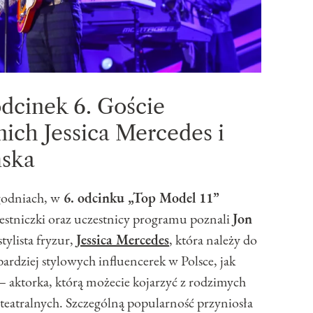
odcinek 6. Goście
nich Jessica Mercedes i
mska
godniach, w
6. odcinku „Top Model 11”
czestniczki oraz uczestnicy programu poznali
Jon
stylista fryzur,
Jessica Mercedes
, która należy do
ardziej stylowych influencerek w Polsce, jak
– aktorka, którą możecie kojarzyć z rodzimych
li teatralnych. Szczególną popularność przyniosła