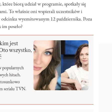
y, które biorą udział w programie, spotkały się
mi. To właśnie oni wspierali uczestników i
 odcinku wyemitowanym 12 października. Poza
ak im poszło?
kim jest
Oto wszystko,
ć
 w popularnych
wych hitach.
k stosunkowo
m serialu TVN.