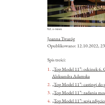
fot. x-news
Joanna Twaróg
Opublikowano:
12.10.2022, 23
Spis treści:
„Top Model 11”: odcinek 6. Go
Aleksandra Adamska
„Top Model 11”: castingi do
„Top Model 11”: zadania m
„Top Model 11”: sesja zdjęc