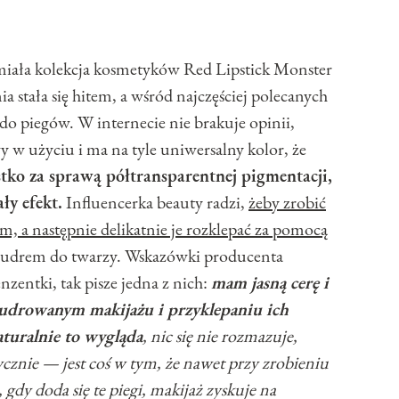
 miała kolekcja kosmetyków Red Lipstick Monster
a stała się hitem, a wśród najczęściej polecanych
 do piegów. W internecie nie brakuje opinii,
twy w użyciu i ma na tyle uniwersalny kolor, że
tko za sprawą półtransparentnej pigmentacji,
ły efekt.
Influencerka beauty radzi,
żeby zrobić
m, a następnie delikatnie je rozklepać za pomocą
 pudrem do twarzy. Wskazówki producenta
nzentki, tak pisze jedna z nich:
mam jasną cerę i
udrowanym makijażu i przyklepaniu ich
aturalnie to wygląda
, nic się nie rozmazuje,
ktycznie — jest coś w tym, że nawet przy zrobieniu
gdy doda się te piegi, makijaż zyskuje na