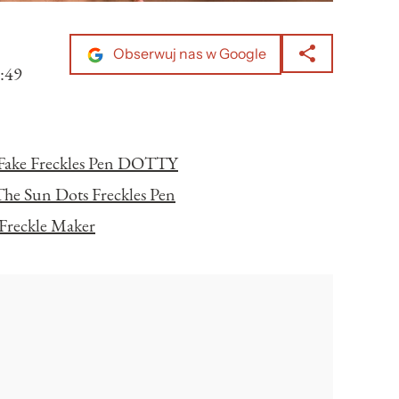
Obserwuj nas w Google
:49
 Fake Freckles Pen DOTTY
he Sun Dots Freckles Pen
Freckle Maker