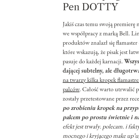
Pen DOTTY
Jakiś czas temu swoją premierę
we współpracy z marką Bell. Lini
produktów znalazł się flamaster
które wskazują, że pisak jest ła
pasuje do każdej karnacji.
Wszys
dającej subtelny, ale długotrwa
na twarzy kilka kropek flamastre
palców
. Całość warto utrwalić
zostały przetestowane przez rece
po zrobieniu kropek na przyp
palcem po prostu świetnie i n
efekt jest trwały. polecam. i fa
mocnego i kryjącego make up’u, 