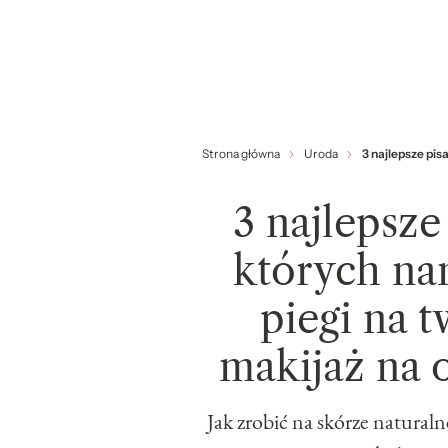
Strona główna
Uroda
3 najlepsze pis
3 najlepsze
których na
piegi na t
makijaż na o
Jak zrobić na skórze naturaln