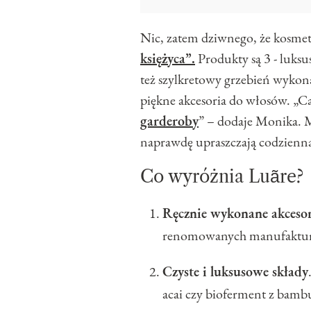
Nic, zatem dziwnego, że kosmet
księżyca”.
Produkty są 3 - luks
też szylkretowy grzebień wykon
piękne akcesoria do włosów. „Ca
garderoby
” – dodaje Monika. M
naprawdę upraszczają codzienną
Co wyróżnia Luãre?
Ręcznie wykonane akceso
renomowanych manufakturac
Czyste i luksusowe składy
acai czy bioferment z bamb