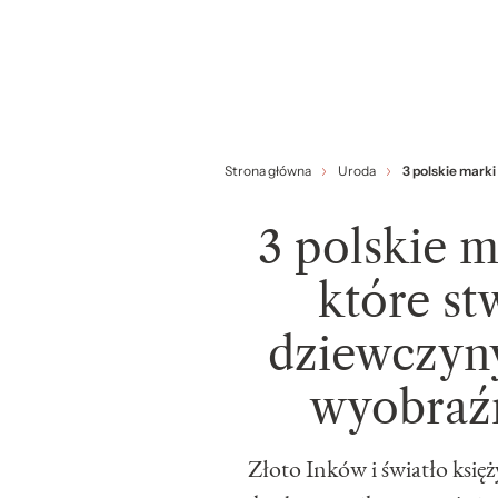
Strona główna
Uroda
3 polskie mark
3 polskie 
które st
dziewczyn
wyobraź
Złoto Inków i światło księ