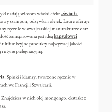
yki nadają włosom właśni efekt
„światła
usowy szampon, odżywka i olejek. Laure oferuje
any ręcznie w szwajcarskiej manufakturze oraz
łość zainspirowana jest ideą
kapsułowej
ultifunkcyjne produkty najwyższej jakości
 rutynę pielęgnacyjną.
ria
. Spinki i klamry, tworzone ręcznie w
h we Francji i Szwajcarii.
. Znajdziesz w nich olej mongongo, ekstrakt z
usa.