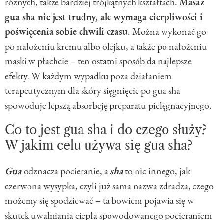
różnych, także bardziej trójkątnych kształtach.
Masaż
gua sha nie jest trudny, ale wymaga cierpliwości i
poświęcenia sobie chwili czasu
. Można wykonać go
po nałożeniu kremu albo olejku, a także po nałożeniu
maski w płachcie – ten ostatni sposób da najlepsze
efekty. W każdym wypadku poza działaniem
terapeutycznym dla skóry sięgnięcie po gua sha
spowoduje lepszą absorbcję preparatu pielęgnacyjnego.
Co to jest gua sha i do czego służy?
W jakim celu używa się gua sha?
Gua
odznacza pocieranie, a
sha
to nic innego, jak
czerwona wysypka, czyli już sama nazwa zdradza, czego
możemy się spodziewać – ta bowiem pojawia się w
skutek uwalniania ciepła spowodowanego pocieraniem