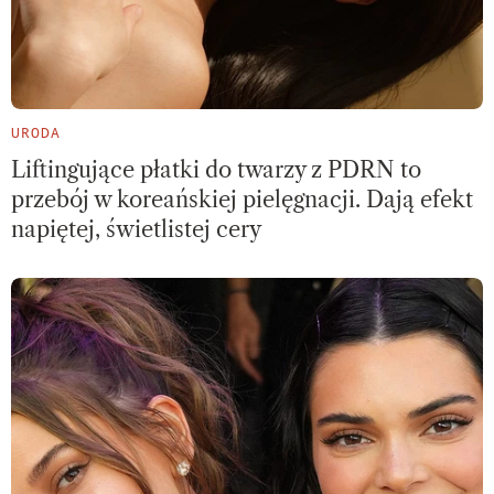
URODA
Liftingujące płatki do twarzy z PDRN to
przebój w koreańskiej pielęgnacji. Dają efekt
napiętej, świetlistej cery