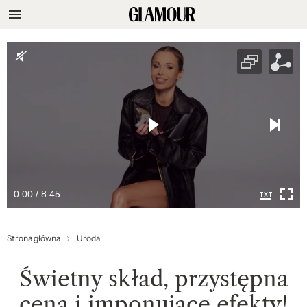
0:00 / 8:45
Strona główna
Uroda
Świetny skład, przystępna
cena i imponujące efekty!