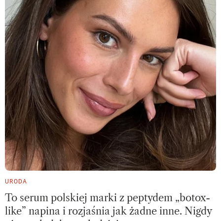
URODA
To serum polskiej marki z peptydem „botox-
like” napina i rozjaśnia jak żadne inne. Nigdy