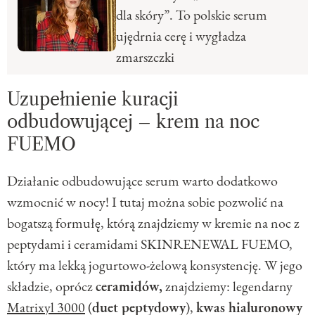
dla skóry”. To polskie serum
ujędrnia cerę i wygładza
zmarszczki
Uzupełnienie kuracji
odbudowującej – krem na noc
FUEMO
Działanie odbudowujące serum warto dodatkowo
wzmocnić w nocy! I tutaj można sobie pozwolić na
bogatszą formułę, którą znajdziemy w kremie na noc z
peptydami i ceramidami SKINRENEWAL FUEMO,
który ma lekką jogurtowo-żelową konsystencję. W jego
składzie, oprócz
ceramidów,
znajdziemy: legendarny
Matrixyl 3000
(
duet peptydowy
),
kwas hialuronowy