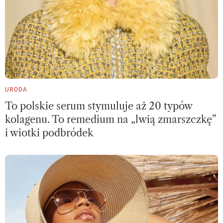
URODA
To polskie serum stymuluje aż 20 typów
kolagenu. To remedium na „lwią zmarszczkę”
i wiotki podbródek