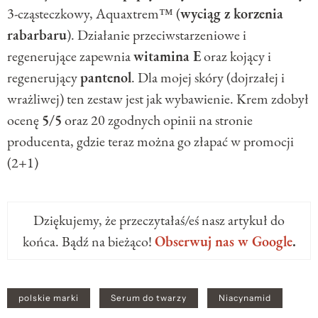
3-cząsteczkowy, Aquaxtrem™ (
wyciąg z korzenia
rabarbaru
). Działanie przeciwstarzeniowe i
regenerujące zapewnia
witamina E
oraz kojący i
regenerujący
pantenol
. Dla mojej skóry (dojrzałej i
wrażliwej) ten zestaw jest jak wybawienie. Krem zdobył
ocenę
5/5
oraz 20 zgodnych opinii na stronie
producenta, gdzie teraz można go złapać w promocji
(2+1)
Dziękujemy, że przeczytałaś/eś nasz artykuł do
końca. Bądź na bieżąco!
Obserwuj nas w Google
.
polskie marki
Serum do twarzy
Niacynamid