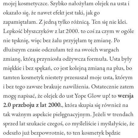
mojej kosmetyczce. Szybko nałożyłam olejek na usta i
okazało się, że nawet efekt jest taki, jak go
zapamiętałam. Z jedną tylko różnicą. Ten się nie klei.
Lepkość błyszczyków z lat 2000. to coś za czym w ogóle
nie tęsknię, więc bez żalu przyjęłam tę zmianę. Po
dłuższym czasie odczułam też na swoich wargach
zmianę, którą przyniosła odżywcza formuła. Usta były
miękkie i bez spękań, co jest kolejną zmianą na plus, bo
tamten kosmetyk niestety przesuszał moje usta, którym
i bez tego zawsze brakuje nawilżenia. Ostatecznie zatem
mogę napisać, że olejek do ust Yope Glow up! to
wersja
2.0 przeboju z lat 2000.
, która skupia się również na
tak ważnym aspekcie pielęgnacyjnym. Jeżeli w trendach
sprzed lat szukacie czegoś, co myśleliście i myślałyście, że
odeszło już bezpowrotnie, to ten kosmetyk będzie