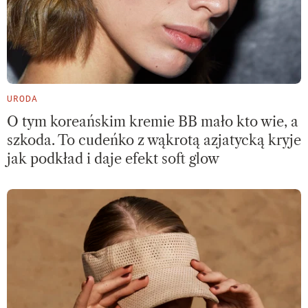
URODA
O tym koreańskim kremie BB mało kto wie, a
szkoda. To cudeńko z wąkrotą azjatycką kryje
jak podkład i daje efekt soft glow