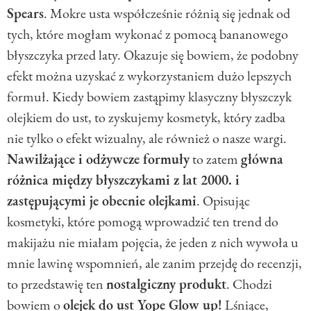
Spears
. Mokre usta współcześnie różnią się jednak od
tych, które mogłam wykonać z pomocą bananowego
błyszczyka przed laty. Okazuje się bowiem, że podobny
efekt można uzyskać z wykorzystaniem dużo lepszych
formuł. Kiedy bowiem zastąpimy klasyczny błyszczyk
olejkiem do ust, to zyskujemy kosmetyk, który zadba
nie tylko o efekt wizualny, ale również o nasze wargi.
Nawilżające i odżywcze formuły
to zatem
główna
różnica między błyszczykami z lat 2000. i
zastępującymi je obecnie olejkami
. Opisując
kosmetyki, które pomogą wprowadzić ten trend do
makijażu nie miałam pojęcia, że jeden z nich wywoła u
mnie lawinę wspomnień, ale zanim przejdę do recenzji,
to przedstawię ten
nostalgiczny produkt
. Chodzi
bowiem o
olejek do ust Yope Glow up!
Lśniące,