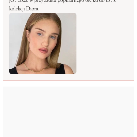
jest także w przypadku popularnego olejku do ust z
kolekcji Diora.