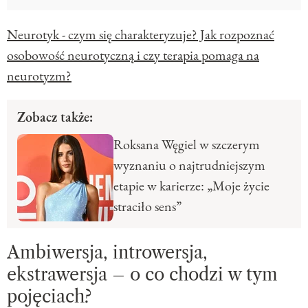
Neurotyk - czym się charakteryzuje? Jak rozpoznać
osobowość neurotyczną i czy terapia pomaga na
neurotyzm?
Zobacz także:
Roksana Węgiel w szczerym
wyznaniu o najtrudniejszym
etapie w karierze: „Moje życie
straciło sens”
Ambiwersja, introwersja,
ekstrawersja – o co chodzi w tym
pojęciach?