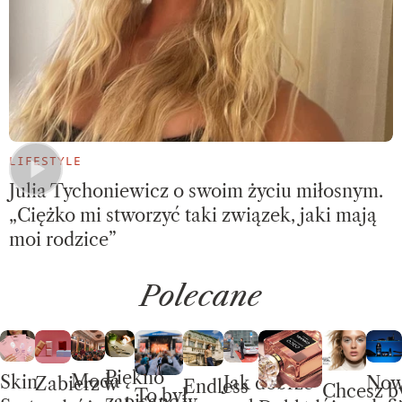
LIFESTYLE
Julia Tychoniewicz o swoim życiu miłosnym.
„Ciężko mi stworzyć taki związek, jaki mają
moi rodzice”
Polecane
Piękno
Moda
Skin
No
Jak dobrze
Zabierz w
Endless
Chcesz b
To był