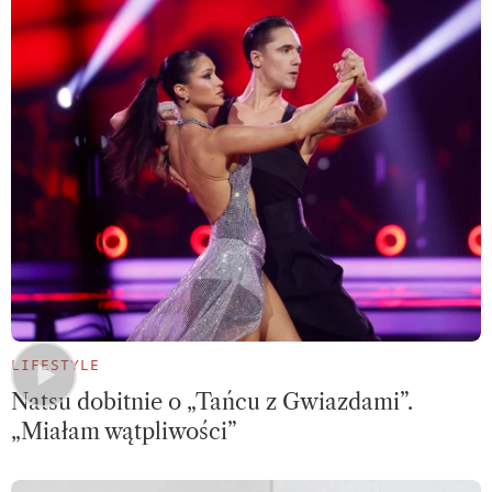
LIFESTYLE
Natsu dobitnie o „Tańcu z Gwiazdami”.
„Miałam wątpliwości”