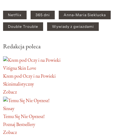
Netflix
365 dni
Anna-Maria Sieklucka
Double Trouble
Wywiady z gwiazdami
Redakcja poleca
Vitigna Skin Love
Krem pod Oczy i na Powieki
Skinimalistyczny
Zobacz
Sinsay
Temu Się Nie Oprzesz!
Poznaj Bestsellery
Zobacz