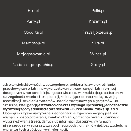
Elle.pl
Polki.pl
Party.pl
Kobieta.pl
Cocolita.pl
Przyslijprzepis.pl
Mamotoja.pl
Viva.pl
Mojegotowanie.pl
Wizaz.pl
National-geographic.pl
Story.pl
Jakiekolwiek aktywności, w szczególności: pobieranie, zwielokrotnianie,
przechowywanie, lub inne wykorzystywanie treści, danych lub informacji
dostępnych w ramach niniejszego serwisu oraz wszystkich jego podstron, w
szczególności w celu ich eksploracji, zmierzającej do tworzenia, rozwoju,
modyfikacji i szkolenia systemów uczenia maszynowego, algorytmów lub
sztucznej inteligencji
jest zabronione oraz wymaga uprzedniej, jednoznacznie
wyrażonej zgody administratora serwisu – Burda Media Polska sp. z o.o.
Obowiązek uzyskania wyraźnej i jednoznacznej zgody wymagany jest bez
względu sposób pobierania, zwielokrotniania, przechowywania lub innego
wykorzystywania treści, danych lub informacji dostępnych w ramach
niniejszego serwisu oraz wszystkich jego podstron, jak również bez względu na
charakter tych treści, danych i informacji.