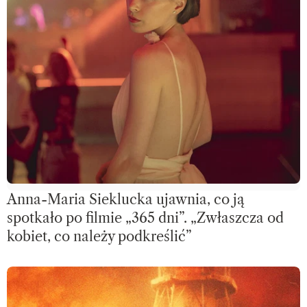
Anna-Maria Sieklucka ujawnia, co ją
spotkało po filmie „365 dni”. „Zwłaszcza od
kobiet, co należy podkreślić”