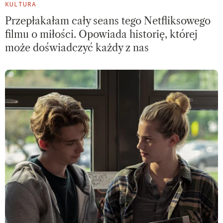
KULTURA
Przepłakałam cały seans tego Netfliksowego
filmu o miłości. Opowiada historię, której
może doświadczyć każdy z nas