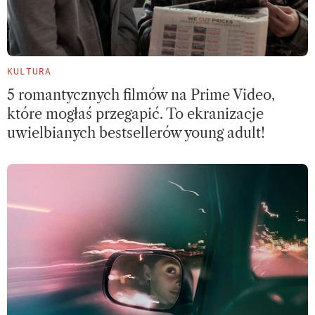
KULTURA
5 romantycznych filmów na Prime Video,
które mogłaś przegapić. To ekranizacje
uwielbianych bestsellerów young adult!