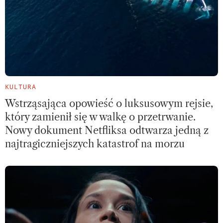
KULTURA
Wstrząsająca opowieść o luksusowym rejsie,
który zamienił się w walkę o przetrwanie.
Nowy dokument Netfliksa odtwarza jedną z
najtragiczniejszych katastrof na morzu