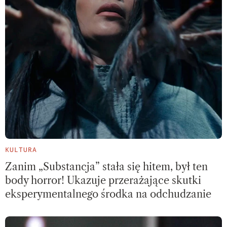
KULTURA
Zanim „Substancja” stała się hitem, był ten
body horror! Ukazuje przerażające skutki
eksperymentalnego środka na odchudzanie