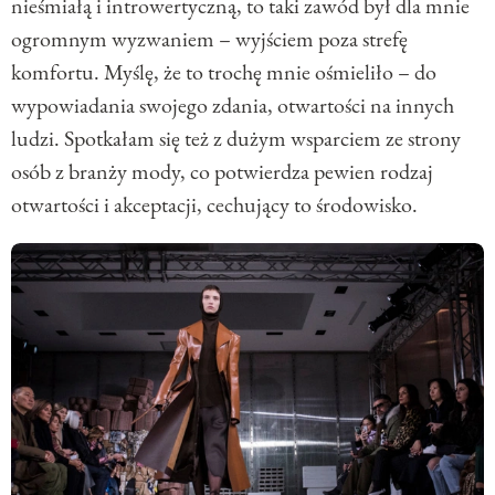
nieśmiałą i introwertyczną, to taki zawód był dla mnie
ogromnym wyzwaniem – wyjściem poza strefę
komfortu. Myślę, że to trochę mnie ośmieliło – do
wypowiadania swojego zdania, otwartości na innych
ludzi. Spotkałam się też z dużym wsparciem ze strony
osób z branży mody, co potwierdza pewien rodzaj
otwartości i akceptacji, cechujący to środowisko.