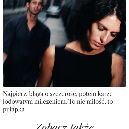
Najpierw błaga o szczerość, potem karze
lodowatym milczeniem. To nie miłość, to
pułapka
Zobacz także