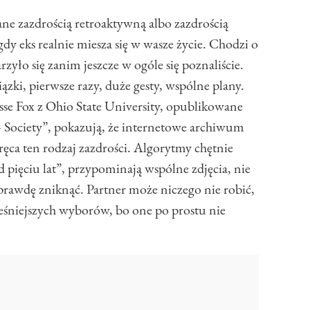
e zazdrością retroaktywną albo zazdrością
gdy eks realnie miesza się w wasze życie. Chodzi o
yło się zanim jeszcze w ogóle się poznaliście.
ki, pierwsze razy, duże gesty, wspólne plany.
esse Fox z Ohio State University, opublikowane
+ Society”, pokazują, że internetowe archiwum
ęca ten rodzaj zazdrości. Algorytmy chętnie
pięciu lat”, przypominają wspólne zdjęcia, nie
awdę zniknąć. Partner może niczego nie robić,
cześniejszych wyborów, bo one po prostu nie