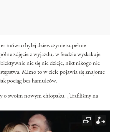
ner mówi o byłej dziewczynie zupełnie
spólne zdjęcie z wyjazdu, w feedzie wyskakuje
iektywnie nic się nie dzieje, nikt nikogo nie
 zastępstwa. Mimo to w ciele pojawia się znajome
ię jak pociąg bez hamulców.
szy o swoim nowym chłopaku. „Trafiliśmy na