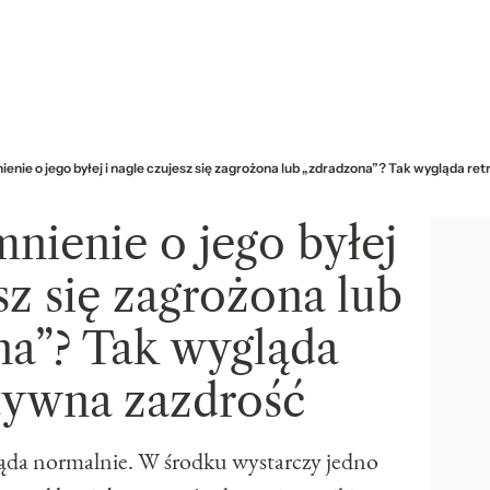
enie o jego byłej i nagle czujesz się zagrożona lub „zdradzona”? Tak wygląda r
nienie o jego byłej
sz się zagrożona lub
na”? Tak wygląda
tywna zazdrość
ąda normalnie. W środku wystarczy jedno