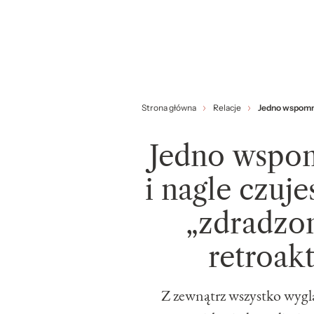
Strona główna
Relacje
Jedno wspomni
Jedno wspom
i nagle czuje
„zdradzo
retroak
Z zewnątrz wszystko wygl