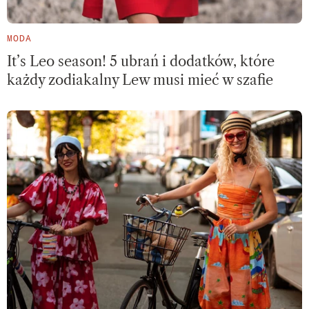
MODA
It’s Leo season! 5 ubrań i dodatków, które
każdy zodiakalny Lew musi mieć w szafie