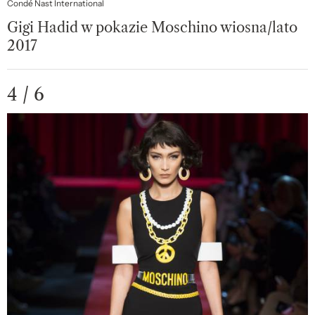
Condé Nast International
Gigi Hadid w pokazie Moschino wiosna/lato
2017
4 / 6