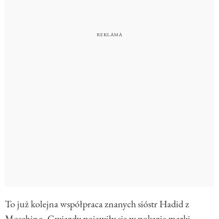
To już kolejna współpraca znanych sióstr Hadid z
Moschino. Gwiazdy pojawiły się w pokazie marki