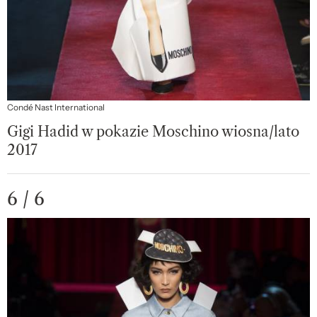
Condé Nast International
Gigi Hadid w pokazie Moschino wiosna/lato
2017
6 / 6