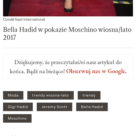
Condé Nast International
Bella Hadid w pokazie Moschino wiosna/lato
2017
Dziękujemy, że przeczytałaś/eś nasz artykuł do
końca. Bądź na bieżąco!
Obserwuj nas w Google
.
Moda
trendy wiosna-lato
trendy
Gigi Hadid
Jeremy Scott
Bella Hadid
Moschino