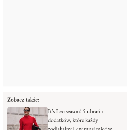
Zobacz także:
It’s Leo season! 5 ubrań i
dodatków, które każdy
zodiakalny Lew musi mieć w