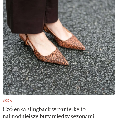
MODA
Czółenka slingback w panterkę to
najmodniejsze buty między sezonami.