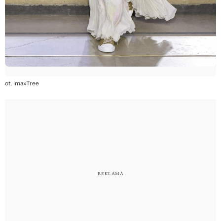
ot. ImaxTree