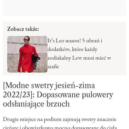
Zobacz także:
It’s Leo season! 5 ubrań i
dodatków, które każdy
zodiakalny Lew musi mieć w
szafie
[Modne swetry jesień-zima
2022/23]: Dopasowane pulowery
odsłaniające brzuch
Drugie miejsce na podium zajmują swetry znacznie
cieńsze i obowiązkowo mocno dopasowane do ciała.