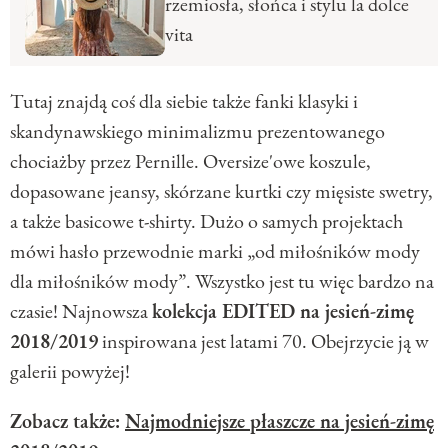
rzemiosła, słońca i stylu la dolce
vita
Tutaj znajdą coś dla siebie także fanki klasyki i
skandynawskiego minimalizmu prezentowanego
chociażby przez Pernille. Oversize'owe koszule,
dopasowane jeansy, skórzane kurtki czy mięsiste swetry,
a także basicowe t-shirty. Dużo o samych projektach
mówi hasło przewodnie marki „od miłośników mody
dla miłośników mody”. Wszystko jest tu więc bardzo na
czasie! Najnowsza
kolekcja EDITED na jesień-zimę
2018/2019
inspirowana jest latami 70. Obejrzycie ją w
galerii powyżej!
Zobacz także:
Najmodniejsze płaszcze na jesień-zimę