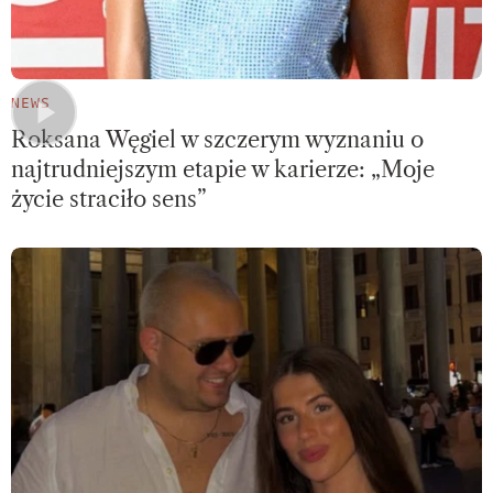
NEWS
Roksana Węgiel w szczerym wyznaniu o
najtrudniejszym etapie w karierze: „Moje
życie straciło sens”