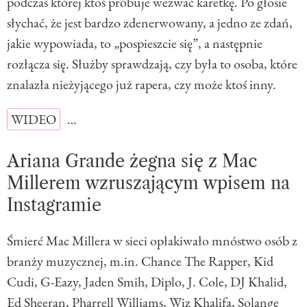
podczas której ktoś próbuje wezwać karetkę. Po głosie
słychać, że jest bardzo zdenerwowany, a jedno ze zdań,
jakie wypowiada, to „pospieszcie się”, a następnie
rozłącza się. Służby sprawdzają, czy była to osoba, które
znalazła nieżyjącego już rapera, czy może ktoś inny.
WIDEO
…
Ariana Grande
żegna się z Mac
Millerem wzruszającym wpisem na
Instagramie
Śmierć Mac Millera w sieci opłakiwało mnóstwo osób z
branży muzycznej, m.in. Chance The Rapper, Kid
Cudi, G-Eazy, Jaden Smih, Diplo, J. Cole, DJ Khalid,
Ed Sheeran
, Pharrell Williams, Wiz Khalifa, Solange