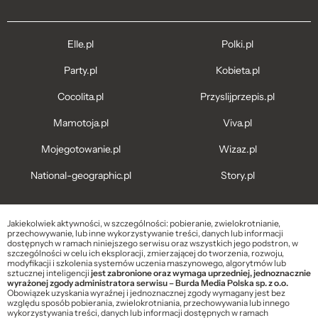
Elle.pl
Polki.pl
Party.pl
Kobieta.pl
Cocolita.pl
Przyslijprzepis.pl
Mamotoja.pl
Viva.pl
Mojegotowanie.pl
Wizaz.pl
National-geographic.pl
Story.pl
Jakiekolwiek aktywności, w szczególności: pobieranie, zwielokrotnianie,
przechowywanie, lub inne wykorzystywanie treści, danych lub informacji
dostępnych w ramach niniejszego serwisu oraz wszystkich jego podstron, w
szczególności w celu ich eksploracji, zmierzającej do tworzenia, rozwoju,
modyfikacji i szkolenia systemów uczenia maszynowego, algorytmów lub
sztucznej inteligencji
jest zabronione oraz wymaga uprzedniej, jednoznacznie
wyrażonej zgody administratora serwisu – Burda Media Polska sp. z o.o.
Obowiązek uzyskania wyraźnej i jednoznacznej zgody wymagany jest bez
względu sposób pobierania, zwielokrotniania, przechowywania lub innego
wykorzystywania treści, danych lub informacji dostępnych w ramach