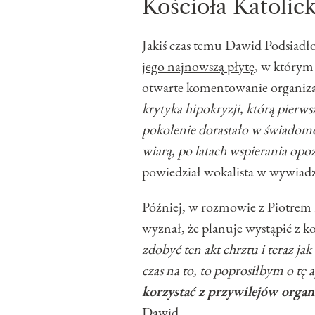
Kościoła Katolic
Jakiś czas temu Dawid Podsiadł
jego najnowszą płytę
, w którym
otwarte komentowanie organizac
krytyka hipokryzji, którą pierw
pokolenie dorastało w świadomoś
wiarą, po latach wspierania opo
powiedział wokalista w wywiadz
Później, w rozmowie z Piotrem
wyznał, że planuje wystąpić z ko
zdobyć ten akt chrztu i teraz j
czas na to, to poprosiłbym o tę a
korzystać z przywilejów organi
Dawid.