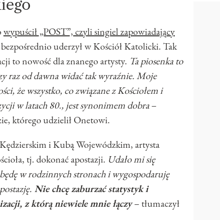
kiego
o
wypuścił „POST”, czyli singiel zapowiadający
 bezpośrednio uderzył w Kościół Katolicki. Tak
ji to nowość dla znanego artysty.
Ta piosenka to
szy raz od dawna widać tak wyraźnie. Moje
ci, że wszystko, co związane z Kościołem i
zycji w latach 80., jest synonimem dobra
–
ie, którego udzielił Onetowi.
 Kędzierskim i Kubą Wojewódzkim, artysta
ścioła, tj. dokonać apostazji.
Udało mi się
ak będę w rodzinnych stronach i wygospodaruję
postazję.
Nie chcę zaburzać statystyk i
zacji, z którą niewiele mnie łączy
– tłumaczył