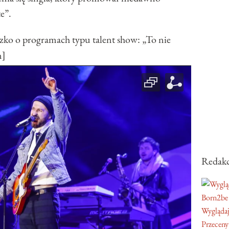
e”.
 o programach typu talent show: „To nie
n]
Redakc
Born2be
Wyglądaj
Przeceny