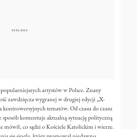
jpopularniejszych artystów w Polsce. Znany
ość zawdzięcza wygranej w drugiej edycji „X-
nia kontrowersyjnych tematów. Od czasu do czasu
ie sposób komentuje aktualną sytuację polityczną
ie mówił, co sądzi o Kościele Katolickim i wierze.
enia się singla, który promował niedawno