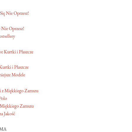
 Nie Oprzesz!
stsellery
Kurtki i Płaszcze
iejsze Modele
Polo
 Miękkiego Zamszu
a Jakość
AMA