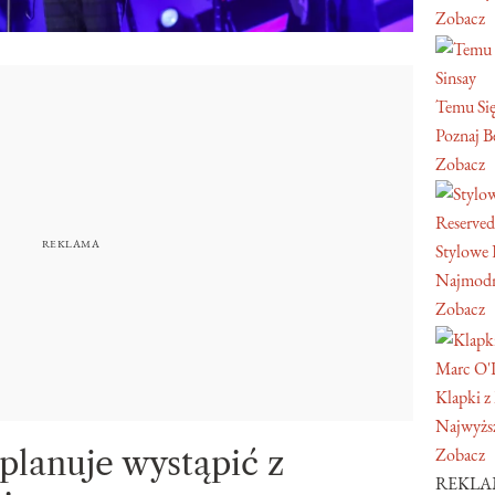
Zobacz
Sinsay
Temu Się
Poznaj Be
Zobacz
Reserved
Stylowe 
Najmodn
Zobacz
Marc O'
Klapki z
Najwyższ
planuje wystąpić z
Zobacz
REKL