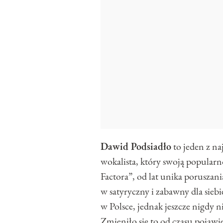
Dawid Podsiadło
to jeden z na
wokalista, który swoją popularn
Factora”, od lat unika porusza
w satyryczny i zabawny dla sieb
w Polsce, jednak jeszcze nigdy n
Zmieniło się to od czasu pojawi