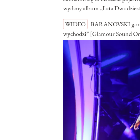
wydany album „Lata Dwudziest
WIDEO
BARANOVSKI gorzko
wychodzi” [Glamour Sound O