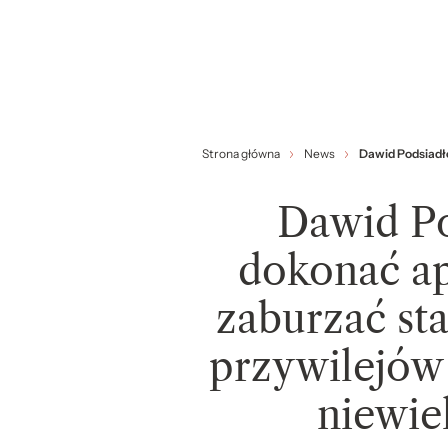
Strona główna
News
Dawid Podsiadło
Dawid Po
dokonać ap
zaburzać sta
przywilejów 
niewie