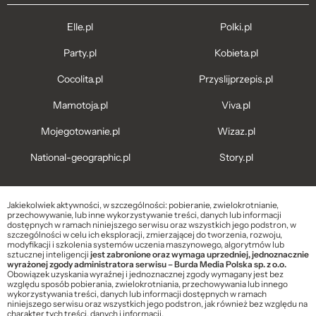
Elle.pl
Polki.pl
Party.pl
Kobieta.pl
Cocolita.pl
Przyslijprzepis.pl
Mamotoja.pl
Viva.pl
Mojegotowanie.pl
Wizaz.pl
National-geographic.pl
Story.pl
Jakiekolwiek aktywności, w szczególności: pobieranie, zwielokrotnianie,
przechowywanie, lub inne wykorzystywanie treści, danych lub informacji
dostępnych w ramach niniejszego serwisu oraz wszystkich jego podstron, w
szczególności w celu ich eksploracji, zmierzającej do tworzenia, rozwoju,
modyfikacji i szkolenia systemów uczenia maszynowego, algorytmów lub
sztucznej inteligencji
jest zabronione oraz wymaga uprzedniej, jednoznacznie
wyrażonej zgody administratora serwisu – Burda Media Polska sp. z o.o.
Obowiązek uzyskania wyraźnej i jednoznacznej zgody wymagany jest bez
względu sposób pobierania, zwielokrotniania, przechowywania lub innego
wykorzystywania treści, danych lub informacji dostępnych w ramach
niniejszego serwisu oraz wszystkich jego podstron, jak również bez względu na
charakter tych treści, danych i informacji.