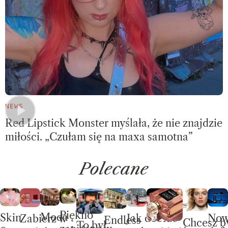
NEWS
Red Lipstick Monster myślała, że nie znajdzie
miłości. „Czułam się na maxa samotna”
Polecane
Piękno
Moda
Skin
No
Jak dobrze
Zabierz w
Endless
Chcesz b
To był