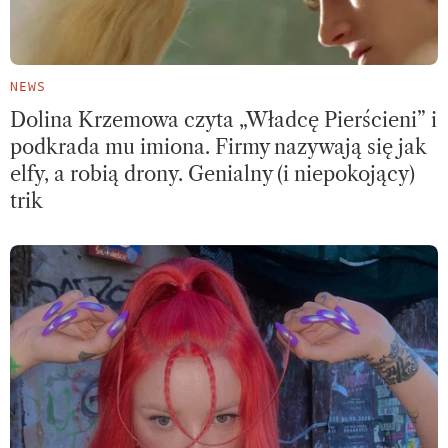
NEWS
Dolina Krzemowa czyta „Władcę Pierścieni” i
podkrada mu imiona. Firmy nazywają się jak
elfy, a robią drony. Genialny (i niepokojący)
trik