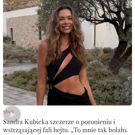
NEWS
Sandra Kubicka szczerze o poronieniu i
wstrząsającej fali hejtu. „To mnie tak bolało.