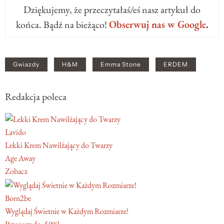
Dziękujemy, że przeczytałaś/eś nasz artykuł do
końca. Bądź na bieżąco!
Obserwuj nas w Google
.
Gwiazdy
H&M
Emma Stone
ERDEM
Redakcja poleca
Lavido
Lekki Krem Nawilżający do Twarzy
Age Away
Zobacz
Born2be
Wyglądaj Świetnie w Każdym Rozmiarze!