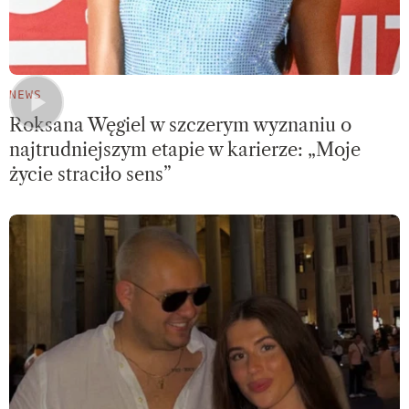
NEWS
Roksana Węgiel w szczerym wyznaniu o
najtrudniejszym etapie w karierze: „Moje
życie straciło sens”