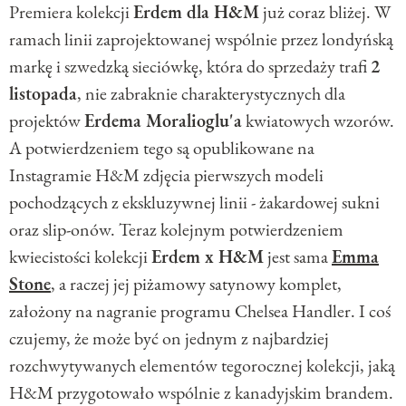
Premiera kolekcji
Erdem dla H&M
już coraz bliżej. W
ramach linii zaprojektowanej wspólnie przez londyńską
markę i szwedzką sieciówkę, która do sprzedaży trafi
2
listopada
, nie zabraknie charakterystycznych dla
projektów
Erdema Moralioglu'a
kwiatowych wzorów.
A potwierdzeniem tego są opublikowane na
Instagramie H&M zdjęcia pierwszych modeli
pochodzących z ekskluzywnej linii - żakardowej sukni
oraz slip-onów. Teraz kolejnym potwierdzeniem
kwiecistości kolekcji
Erdem x H&M
jest sama
Emma
Stone
, a raczej jej piżamowy satynowy komplet,
założony na nagranie programu Chelsea Handler. I coś
czujemy, że może być on jednym z najbardziej
rozchwytywanych elementów tegorocznej kolekcji, jaką
H&M przygotowało wspólnie z kanadyjskim brandem.