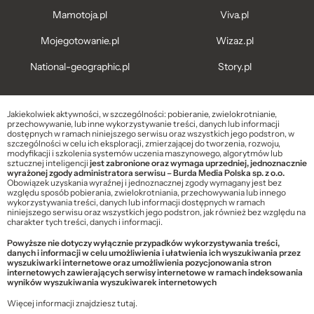
Mamotoja.pl
Viva.pl
Mojegotowanie.pl
Wizaz.pl
National-geographic.pl
Story.pl
Jakiekolwiek aktywności, w szczególności: pobieranie, zwielokrotnianie,
przechowywanie, lub inne wykorzystywanie treści, danych lub informacji
dostępnych w ramach niniejszego serwisu oraz wszystkich jego podstron, w
szczególności w celu ich eksploracji, zmierzającej do tworzenia, rozwoju,
modyfikacji i szkolenia systemów uczenia maszynowego, algorytmów lub
sztucznej inteligencji
jest zabronione oraz wymaga uprzedniej, jednoznacznie
wyrażonej zgody administratora serwisu – Burda Media Polska sp. z o.o.
Obowiązek uzyskania wyraźnej i jednoznacznej zgody wymagany jest bez
względu sposób pobierania, zwielokrotniania, przechowywania lub innego
wykorzystywania treści, danych lub informacji dostępnych w ramach
niniejszego serwisu oraz wszystkich jego podstron, jak również bez względu na
charakter tych treści, danych i informacji.
Powyższe nie dotyczy wyłącznie przypadków wykorzystywania treści,
danych i informacji w celu umożliwienia i ułatwienia ich wyszukiwania przez
wyszukiwarki internetowe oraz umożliwienia pozycjonowania stron
internetowych zawierających serwisy internetowe w ramach indeksowania
wyników wyszukiwania wyszukiwarek internetowych
Więcej informacji znajdziesz
tutaj
.