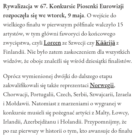
Rywalizacja w 67. Konkursie Piosenki Eurowizji
rozpoczęła się we wtorek, 9 maja
. O wejście do
wielkiego finału w pierwszym półfinale walczyło 15
artystów, w tym główni faworyci do końcowego
zwycięstwa, czyli
Loreen
ze Szwecji czy
Käärijä
z
Finlandii. Nie było zatem zaskoczeniem dla wszystkich
widzów, że oboje znaleźli się wśród dziesiątki finalistów.
Oprócz wymienionej dwójki do dalszego etapu
zakwalifikowali się także reprezentaci
Norwegii
,
Chorwacji, Portugalii, Czech, Serbii, Szwajcarii, Izraela
i Mołdawii. Natomiast z marzeniami o wygranej w
konkursie musieli się pożegnać artyści z Malty, Łowcy,
Irlandii, Azerbejdżanu i Holandii. Przypomnijmy, że
po raz pierwszy w historii o tym, kto awansuje do finału