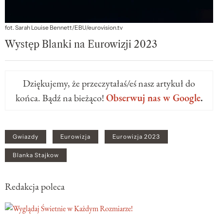
fot. Sarah Louise Bennett/EBU/eurovision.tv
Występ Blanki na Eurowizji 2023
Dziękujemy, że przeczytałaś/eś nasz artykuł do
końca. Bądź na bieżąco!
Obserwuj nas w Google
.
Gwiazdy
Eurowizja
Eurowizja 2023
Blanka Stajkow
Redakcja poleca