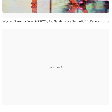
Występ Blanki na Eurowizji 2023 / fot. Sarah Louise Bennett/EBU/eurovision.tv