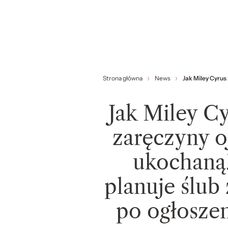
Strona główna
News
Jak Miley Cyrus
Jak Miley C
zaręczyny o
ukochaną?
planuje ślub
po ogłosze