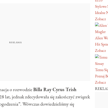
Ecco
Stylowe 
Idealne 
Zobacz
Mugler
Alien W
Hit Sprz
Zobacz
Sinsay
Temu Się
Poznaj Be
Zobacz
REKL
macja o rozwodzie
Billa Ray Cyrus Trish
28 lat, jednak zdecydowała się zakończyć związek
pogodzenia”. Wówczas dowiedzieliśmy się