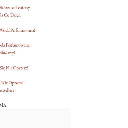
Skórzane Loafersy
Na Co Dzień
oda Perfumowana!
edażowy!
 Nie Oprzesz!
stsellery
AMA