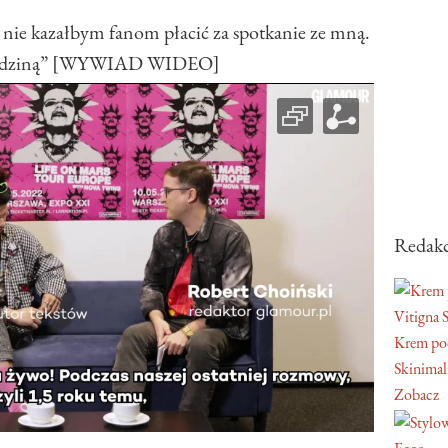
nie kazałbym fanom płacić za spotkanie ze mną.
ą rodziną” [WYWIAD WIDEO]
Redakc
Vitigna 
Krem pod
Skinimal
Zobacz