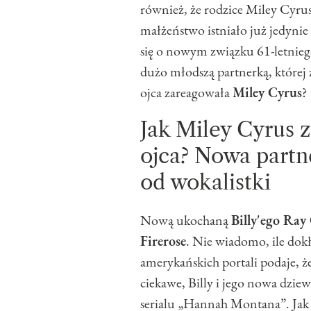
również, że rodzice Miley Cyrus
małżeństwo istniało już jedynie
się o nowym związku 61-letniego
dużo młodszą partnerką, której 
ojca zareagowała
Miley Cyrus
?
Jak Miley Cyrus 
ojca? Nowa partne
od wokalistki
Nową ukochaną
Billy'ego Ray
Firerose
. Nie wiadomo, ile dokł
amerykańskich portali podaje, ż
ciekawe, Billy i jego nowa dzie
serialu „Hannah Montana”. Jak