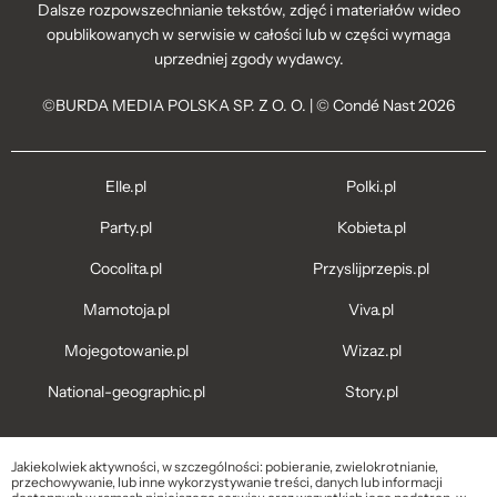
Dalsze rozpowszechnianie tekstów, zdjęć i materiałów wideo
opublikowanych w serwisie w całości lub w części wymaga
uprzedniej zgody wydawcy.
©BURDA MEDIA POLSKA SP. Z O. O. | © Condé Nast 2026
Elle.pl
Polki.pl
Party.pl
Kobieta.pl
Cocolita.pl
Przyslijprzepis.pl
Mamotoja.pl
Viva.pl
Mojegotowanie.pl
Wizaz.pl
National-geographic.pl
Story.pl
Jakiekolwiek aktywności, w szczególności: pobieranie, zwielokrotnianie,
przechowywanie, lub inne wykorzystywanie treści, danych lub informacji