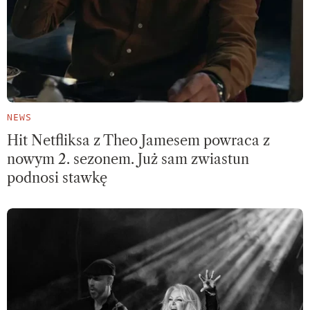
NEWS
Hit Netfliksa z Theo Jamesem powraca z
nowym 2. sezonem. Już sam zwiastun
podnosi stawkę