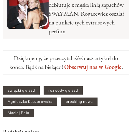
debiutuje z męską linią zapachów
SWAY.MAN. Rogacewicz oszalał
na punkcie tych cytrusowych
perfum
Dziękujemy, że przeczytałaś/eś nasz artykuł do
końca. Bądź na bieżąco!
Obserwuj nas w Google
.
związki gwiazd
rozwody gwiazd
Agnieszka Kaczorowska
breaking news
Maciej Pela
Redakcja poleca