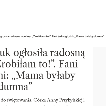
ogłosiła radosną nowinę: „Zrobiłam to!”. Fani jednogłośni: „Mama byłaby dumna”
uk ogłosiła radosną
robiłam to!”. Fani
ni: „Mama byłaby
dumna”
do świętowania. Córka Anny Przybylskiej i