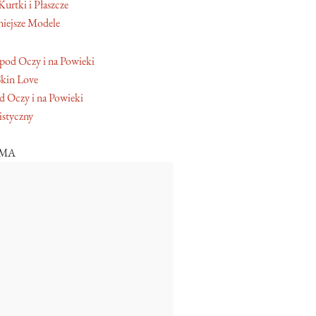
Kurtki i Płaszcze
iejsze Modele
Skin Love
 Oczy i na Powieki
istyczny
AMA