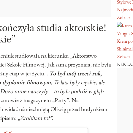
Stylowe 
Najmodn
Zobacz
ończyła studia aktorskie!
Vitigna 
kie”
Krem pod
Skinimal
 Bieniuk studiowała na kierunku „Aktorstwo
Zobacz
 Szkole Filmowej. Jak sama przyznała, nie była
REKL
żny etap w jej życiu.
„
To był mój trzeci rok,
ym dyplomie filmowym.
Te lata były ciężkie, ale
 Dużo mnie nauczyły – to była podróż w głąb
zmowie z magazynem „Party”. Na
ach widać uśmiechniętą Oliwię przed budynkiem
odpisem:
„Zrobiłam to!”
.