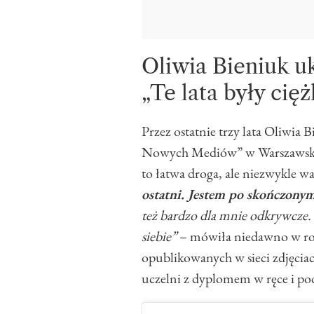
Oliwia Bieniuk uk
„Te lata były cięż
Przez ostatnie trzy lata Oliwia
Nowych Mediów” w Warszawskiej
to łatwa droga, ale niezwykle wa
ostatni. Jestem po skończon
też bardzo dla mnie odkrywcze.
siebie”
– mówiła niedawno w ro
opublikowanych w sieci zdjęci
uczelni z dyplomem w ręce i p