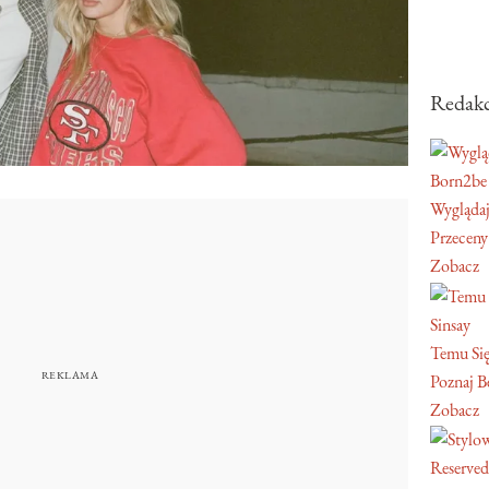
Redakc
Born2be
Wyglądaj
Przeceny
Zobacz
Sinsay
Temu Się
Poznaj Be
Zobacz
Reserved