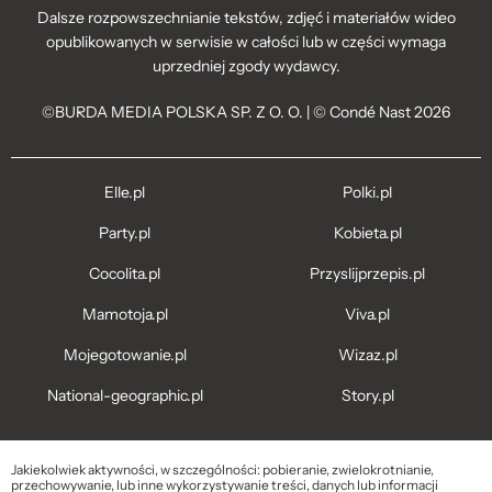
Dalsze rozpowszechnianie tekstów, zdjęć i materiałów wideo
opublikowanych w serwisie w całości lub w części wymaga
uprzedniej zgody wydawcy.
©BURDA MEDIA POLSKA SP. Z O. O. | © Condé Nast 2026
Elle.pl
Polki.pl
Party.pl
Kobieta.pl
Cocolita.pl
Przyslijprzepis.pl
Mamotoja.pl
Viva.pl
Mojegotowanie.pl
Wizaz.pl
National-geographic.pl
Story.pl
Jakiekolwiek aktywności, w szczególności: pobieranie, zwielokrotnianie,
przechowywanie, lub inne wykorzystywanie treści, danych lub informacji