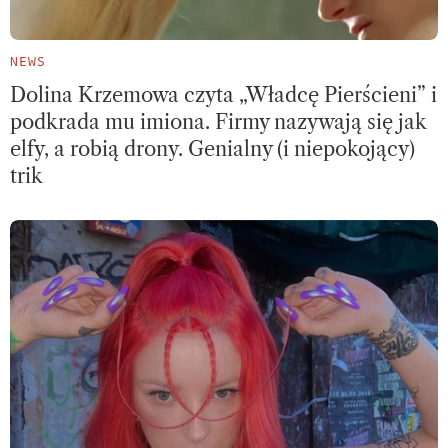
NEWS
Dolina Krzemowa czyta „Władcę Pierścieni” i
podkrada mu imiona. Firmy nazywają się jak
elfy, a robią drony. Genialny (i niepokojący)
trik