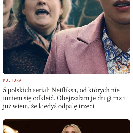
KULTURA
5 polskich seriali Netfliksa, od których nie
umiem się odkleić. Obejrzałam je drugi raz i
już wiem, że kiedyś odpalę trzeci