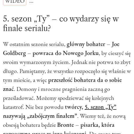
WIDEO
…
5. sezon „Ty” – co wydarzy się w
finale serialu?
W ostatnim sezonie serialu,
główny bohater – Joe
Goldberg – powraca do Nowego Jorku
, by cieszyć się
swoim wymarzonym życiem. Jednak nie potrwa to zbyt
długo. Pamiętamy, że wszystko rozpoczęło się właśnie w
tym mieście, a więc
przeszłość bohatera da o sobie
znać
. Demony i mroczne pragnienia zaczną go
prześladować. Możemy spodziewać się kolejnych
katastrof. Nie bez powodu
twórcy,
5. sezon „Ty”
nazywają „zabójczym finałem”
. Wiemy też, że nową
obsesją bohatera będzie
Bronte – pisarka, która
rozpoczyna pracę w jego księgarni
. Do czego tym