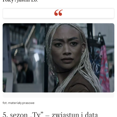
fot. materiały prasowe
5. sezon „Ty” – zwiastun i data