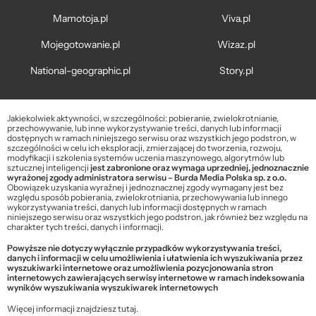
Mamotoja.pl
Viva.pl
Mojegotowanie.pl
Wizaz.pl
National-geographic.pl
Story.pl
Jakiekolwiek aktywności, w szczególności: pobieranie, zwielokrotnianie,
przechowywanie, lub inne wykorzystywanie treści, danych lub informacji
dostępnych w ramach niniejszego serwisu oraz wszystkich jego podstron, w
szczególności w celu ich eksploracji, zmierzającej do tworzenia, rozwoju,
modyfikacji i szkolenia systemów uczenia maszynowego, algorytmów lub
sztucznej inteligencji
jest zabronione oraz wymaga uprzedniej, jednoznacznie
wyrażonej zgody administratora serwisu – Burda Media Polska sp. z o.o.
Obowiązek uzyskania wyraźnej i jednoznacznej zgody wymagany jest bez
względu sposób pobierania, zwielokrotniania, przechowywania lub innego
wykorzystywania treści, danych lub informacji dostępnych w ramach
niniejszego serwisu oraz wszystkich jego podstron, jak również bez względu na
charakter tych treści, danych i informacji.
Powyższe nie dotyczy wyłącznie przypadków wykorzystywania treści,
danych i informacji w celu umożliwienia i ułatwienia ich wyszukiwania przez
wyszukiwarki internetowe oraz umożliwienia pozycjonowania stron
internetowych zawierających serwisy internetowe w ramach indeksowania
wyników wyszukiwania wyszukiwarek internetowych
Więcej informacji znajdziesz
tutaj
.