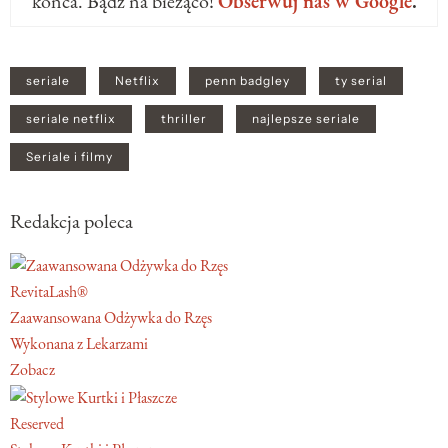
końca. Bądź na bieżąco!
Obserwuj nas w Google
.
seriale
Netflix
penn badgley
ty serial
seriale netflix
thriller
najlepsze seriale
Seriale i filmy
Redakcja poleca
RevitaLash®
Zaawansowana Odżywka do Rzęs
Wykonana z Lekarzami
Zobacz
Reserved