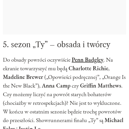
5. sezon „Ty” – obsada i twórcy
Do obsady powróci oczywiście
Penn Badgley
. Na
ekranie towarzyszyć mu będą
Charlotte Richie
,
Madeline Brewer
(„Opowieści podręcznej”, „Orange Is
the New Black”),
Anna Camp
czy
Griffin Matthews
.
Czy możemy liczyć na powrót starych bohaterów
(chociażby w retrospekcjach)? Nie jest to wykluczone.
W końcu w ostatnim sezonie będzie trochę powrotów
do przeszłości. Showrunnerami finału „Ty” są
Michael
Foley
i
Justin Lo
.