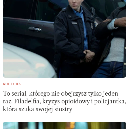
KULTURA
To serial, którego nie obejrzysz tylko jeden
raz. Filadelfia, kryzys opioidowy i policjantka,
która szuka swojej siostry