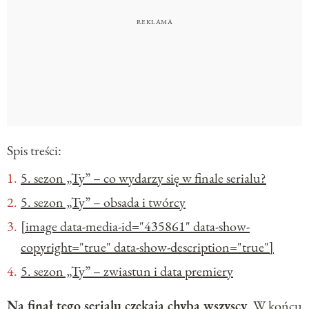
Spis treści:
5. sezon „Ty” – co wydarzy się w finale serialu?
5. sezon „Ty” – obsada i twórcy
[image data-media-id="435861" data-show-
copyright="true" data-show-description="true"]
5. sezon „Ty” – zwiastun i data premiery
Na finał tego serialu czekają chyba wszyscy
. W końcu