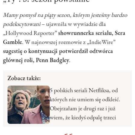
Mamy pomysł na piąty sezon, którym jesteśmy bardzo
podekscytowani
– ujawniła w wywiadzie dla
„Hollywood Reporter”
showrunnerka serialu, Sera
Gamble
. W najnowszej rozmowie z „IndieWire”
sugestię o kontynuacji potwierdził odtwórca
głównej roli, Penn Badgley
.
Zobacz także:
5 polskich seriali Netfliksa, od
których nie umiem się odkleić.
Obejrzałam je drugi raz i już
wiem, że kiedyś odpalę trzeci