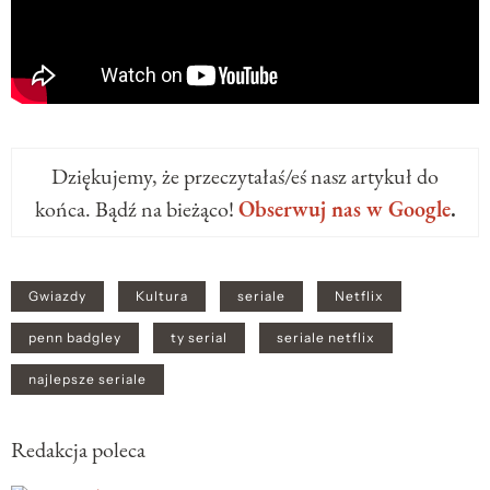
Dziękujemy, że przeczytałaś/eś nasz artykuł do
końca. Bądź na bieżąco!
Obserwuj nas w Google
.
Gwiazdy
Kultura
seriale
Netflix
penn badgley
ty serial
seriale netflix
najlepsze seriale
Redakcja poleca