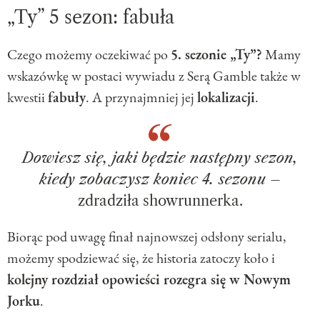
„Ty” 5 sezon: fabuła
Czego możemy oczekiwać po
5. sezonie „Ty”?
Mamy
wskazówkę w postaci wywiadu z Serą Gamble także w
kwestii
fabuły
. A przynajmniej jej
lokalizacji
.
Dowiesz się, jaki będzie następny sezon,
kiedy zobaczysz koniec 4. sezonu
–
zdradziła showrunnerka.
Biorąc pod uwagę finał najnowszej odsłony serialu,
możemy spodziewać się, że historia zatoczy koło i
kolejny rozdział opowieści rozegra się w Nowym
Jorku
.