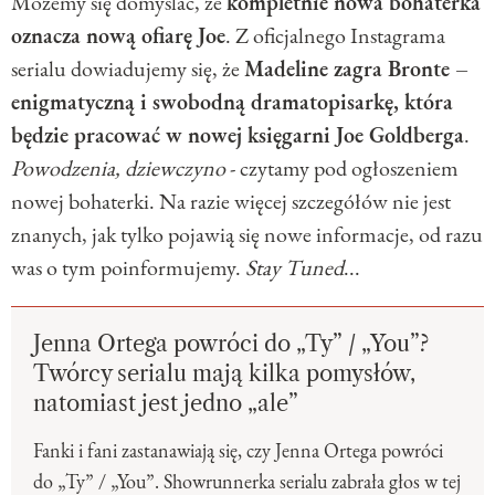
Możemy się domyślać, że
kompletnie nowa bohaterka
oznacza nową ofiarę Joe
. Z oficjalnego Instagrama
serialu dowiadujemy się, że
Madeline zagra Bronte –
enigmatyczną i swobodną dramatopisarkę, która
będzie pracować w nowej księgarni Joe Goldberga
.
Powodzenia, dziewczyno
- czytamy pod ogłoszeniem
nowej bohaterki. Na razie więcej szczegółów nie jest
znanych, jak tylko pojawią się nowe informacje, od razu
was o tym poinformujemy.
Stay Tuned
...
Jenna Ortega powróci do „Ty” / „You”?
Twórcy serialu mają kilka pomysłów,
natomiast jest jedno „ale”
Fanki i fani zastanawiają się, czy Jenna Ortega powróci
do „Ty” / „You”. Showrunnerka serialu zabrała głos w tej