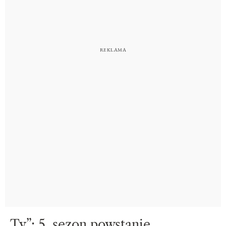
„Ty”: 5. sezon powstanie