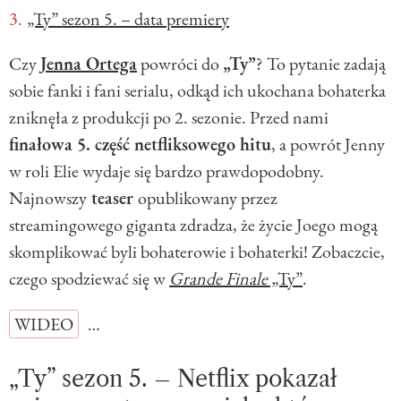
„Ty” sezon 5. – data premiery
Czy
Jenna Ortega
powróci do
„Ty”
? To pytanie zadają
sobie fanki i fani serialu, odkąd ich ukochana bohaterka
zniknęła z produkcji po 2. sezonie. Przed nami
finałowa 5. część netfliksowego hitu
, a powrót Jenny
w roli Elie wydaje się bardzo prawdopodobny.
Najnowszy
teaser
opublikowany przez
streamingowego giganta zdradza, że życie Joego mogą
skomplikować byli bohaterowie i bohaterki! Zobaczcie,
czego spodziewać się w
Grande Finale
„Ty”
.
WIDEO
…
„Ty” sezon 5. – Netflix pokazał