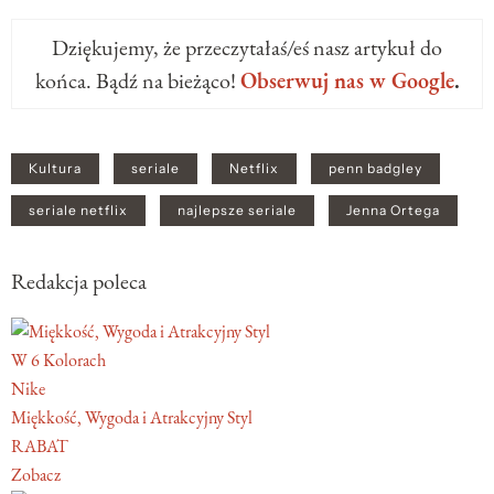
Dziękujemy, że przeczytałaś/eś nasz artykuł do
końca. Bądź na bieżąco!
Obserwuj nas w Google
.
Kultura
seriale
Netflix
penn badgley
seriale netflix
najlepsze seriale
Jenna Ortega
Redakcja poleca
W 6 Kolorach
Nike
Miękkość, Wygoda i Atrakcyjny Styl
RABAT
Zobacz