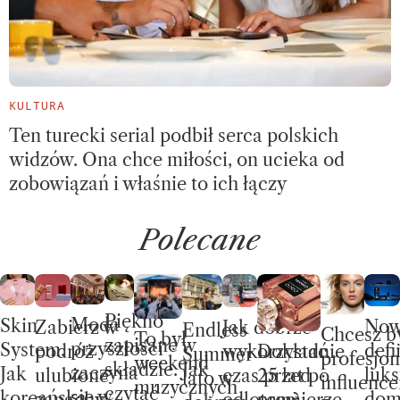
KULTURA
Ten turecki serial podbił serca polskich
widzów. Ona chce miłości, on ucieka od
zobowiązań i właśnie to ich łączy
Polecane
Piękno
Moda
Skin
No
Jak dobrze
Zabierz w
Endless
Chcesz b
To był
zapisane w
przyszłości
System.
defi
wykorzystać
Dokładnie
podróż
Summer –
profesjon
weekend
składzie. Jak
zaczyna
Jak
luks
czas przed
25 lat po
ulubione
lato w
influence
muzycznych
czytać
się w
koreańska
do
odlotem?