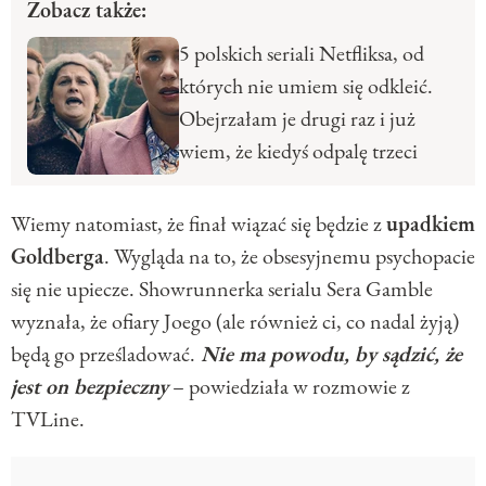
Zobacz także:
5 polskich seriali Netfliksa, od
których nie umiem się odkleić.
Obejrzałam je drugi raz i już
wiem, że kiedyś odpalę trzeci
Wiemy natomiast, że finał wiązać się będzie z
upadkiem
Goldberga
. Wygląda na to, że obsesyjnemu psychopacie
się nie upiecze. Showrunnerka serialu Sera Gamble
wyznała, że ofiary Joego (ale również ci, co nadal żyją)
będą go prześladować.
Nie ma powodu, by sądzić, że
jest on bezpieczny
– powiedziała w rozmowie z
TVLine.