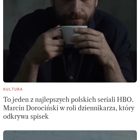
KULTURA
To jeden z najlepszych polskich seriali HBO.
Marcin Dorociński w roli dziennikarza, który
odkrywa spisek