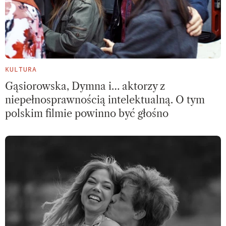
KULTURA
Gąsiorowska, Dymna i… aktorzy z
niepełnosprawnością intelektualną. O tym
polskim filmie powinno być głośno