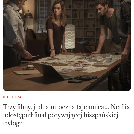
KULTURA
Trzy filmy, jedna mroczna tajemnica… Netflix
udostępnił finał porywającej hiszpańskiej
trylogii