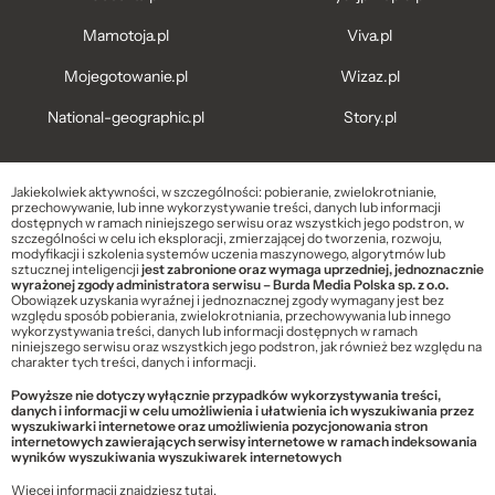
Mamotoja.pl
Viva.pl
Mojegotowanie.pl
Wizaz.pl
National-geographic.pl
Story.pl
Jakiekolwiek aktywności, w szczególności: pobieranie, zwielokrotnianie,
przechowywanie, lub inne wykorzystywanie treści, danych lub informacji
dostępnych w ramach niniejszego serwisu oraz wszystkich jego podstron, w
szczególności w celu ich eksploracji, zmierzającej do tworzenia, rozwoju,
modyfikacji i szkolenia systemów uczenia maszynowego, algorytmów lub
sztucznej inteligencji
jest zabronione oraz wymaga uprzedniej, jednoznacznie
wyrażonej zgody administratora serwisu – Burda Media Polska sp. z o.o.
Obowiązek uzyskania wyraźnej i jednoznacznej zgody wymagany jest bez
względu sposób pobierania, zwielokrotniania, przechowywania lub innego
wykorzystywania treści, danych lub informacji dostępnych w ramach
niniejszego serwisu oraz wszystkich jego podstron, jak również bez względu na
charakter tych treści, danych i informacji.
Powyższe nie dotyczy wyłącznie przypadków wykorzystywania treści,
danych i informacji w celu umożliwienia i ułatwienia ich wyszukiwania przez
wyszukiwarki internetowe oraz umożliwienia pozycjonowania stron
internetowych zawierających serwisy internetowe w ramach indeksowania
wyników wyszukiwania wyszukiwarek internetowych
Więcej informacji znajdziesz
tutaj
.