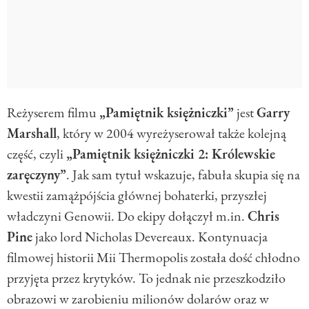
R
eżyserem filmu
„Pamiętnik księżniczki”
jest
Garry
Marshall
, który w 2004 wyreżyserował także kolejną
część, czyli
„Pamiętnik księżniczki 2: Królewskie
zaręczyny”
. Jak sam tytuł wskazuje, fabuła skupia się na
kwestii zamążpójścia głównej bohaterki, przyszłej
władczyni Geno
w
ii. Do ekipy dołączył m.in.
Chris
Pine
jako lord Nicholas Devereaux. Kontynuacja
filmowej historii Mii
Thermopolis
została dość chłodno
przyjęta przez krytyków. To jednak nie przeszkodziło
obrazowi w zarobieniu
milionów dolarów oraz w