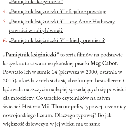
„Pamiętnika księżniczki”
„Pamiętnik księżniczki 3” oficjalnie powstaje
„Pamiętnik księżniczki 3” – czy Anne Hathaway
powróci w roli głównej?
„Pamiętnik księżniczki 3” – kiedy premiera?
„Pamiętnik księżniczki”
to seria filmów na podstawie
książek autorstwa amerykańskiej pisarki
Meg Cabot
.
Powstało ich w sumie 14 (pierwsza w 2000, ostatnia w
2015),
a k
ażda z nich stała się absolutnym bestsellerem i
lądowała na szczycie najlepiej sprzedających się powieści
dla młodzieży.
Co urzekło czytelników na całym
świecie? Historia
Mii Thermopolis
, typowej uczennicy
nowojorskiego liceum. Dlaczego typowej? Bo jak
większość dziewczyn w jej wieku ma te same