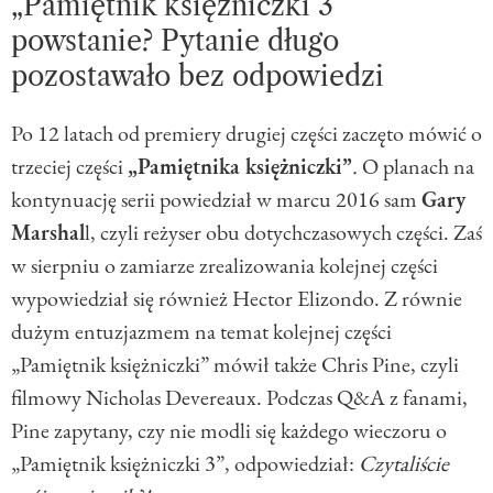
„Pamiętnik księżniczki 3”
powstanie? Pytanie długo
pozostawało bez odpowiedzi
Po 12 latach od premiery drugiej części zaczęto mówić o
trzeciej części
„Pamiętnika księżniczki”
.
O planach na
kontynuację serii powiedział w marcu 2016 sam
Gary
Marshal
l, czyli reżyser obu dotychczasowych części. Zaś
w sierpniu o zamiarze zrealizowania kolejnej części
wypowiedział się również Hector Elizondo. Z
równie
dużym entuzjazmem na temat kolejnej części
„Pamiętnik księżniczki” mówił
także Chris Pine,
czyli
filmowy Nicholas Devereaux. Podczas Q&A z fanami,
Pine zapytany, czy nie modli się każdego wieczoru o
„Pamiętnik księżniczki 3”
, odpowiedział:
Czytaliście