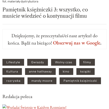
fot. materiały dystrybutora
Pamiętnik księżniczki 3: wszystko, co
musicie wiedzieć o kontynuacji filmu
Dziękujemy, że przeczytałaś/eś nasz artykuł do
końca. Bądź na bieżąco!
Obserwuj nas w Google
.
Lifestyle
Gwiazdy
Wolny czas
filmy
Kultura
anne hathaway
kino
książki
rozrywka
mandy moore
Pamiętnik księżniczki
Redakcja poleca