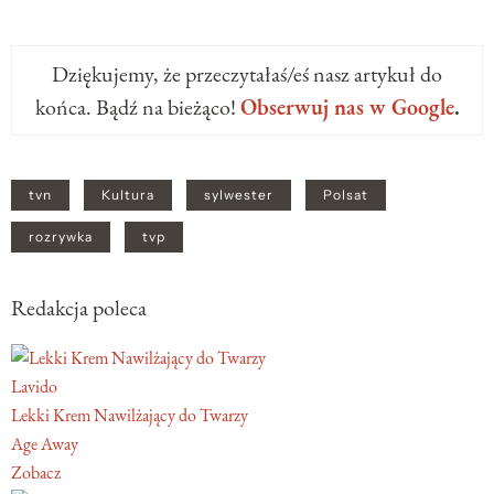
Dziękujemy, że przeczytałaś/eś nasz artykuł do
końca. Bądź na bieżąco!
Obserwuj nas w Google
.
tvn
Kultura
sylwester
Polsat
rozrywka
tvp
Redakcja poleca
Lavido
Lekki Krem Nawilżający do Twarzy
Age Away
Zobacz