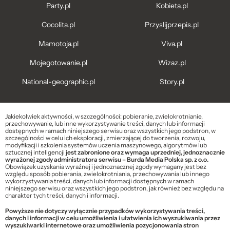
Party.pl
Kobieta.pl
Cocolita.pl
Przyslijprzepis.pl
Mamotoja.pl
Viva.pl
Mojegotowanie.pl
Wizaz.pl
National-geographic.pl
Story.pl
Jakiekolwiek aktywności, w szczególności: pobieranie, zwielokrotnianie,
przechowywanie, lub inne wykorzystywanie treści, danych lub informacji
dostępnych w ramach niniejszego serwisu oraz wszystkich jego podstron, w
szczególności w celu ich eksploracji, zmierzającej do tworzenia, rozwoju,
modyfikacji i szkolenia systemów uczenia maszynowego, algorytmów lub
sztucznej inteligencji
jest zabronione oraz wymaga uprzedniej, jednoznacznie
wyrażonej zgody administratora serwisu – Burda Media Polska sp. z o.o.
Obowiązek uzyskania wyraźnej i jednoznacznej zgody wymagany jest bez
względu sposób pobierania, zwielokrotniania, przechowywania lub innego
wykorzystywania treści, danych lub informacji dostępnych w ramach
niniejszego serwisu oraz wszystkich jego podstron, jak również bez względu na
charakter tych treści, danych i informacji.
Powyższe nie dotyczy wyłącznie przypadków wykorzystywania treści,
danych i informacji w celu umożliwienia i ułatwienia ich wyszukiwania przez
wyszukiwarki internetowe oraz umożliwienia pozycjonowania stron