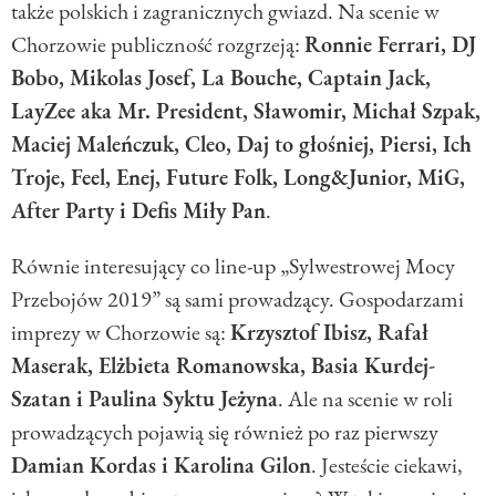
także polskich i zagranicznych gwiazd. Na scenie w
Chorzowie publiczność rozgrzeją:
Ronnie Ferrari, DJ
Bobo, Mikolas Josef, La Bouche, Captain Jack,
LayZee aka Mr. President, Sławomir, Michał Szpak,
Maciej Maleńczuk, Cleo, Daj to głośniej, Piersi, Ich
Troje, Feel, Enej, Future Folk, Long&Junior, MiG,
After Party i Defis Miły Pan
.
Równie interesujący co line-up „Sylwestrowej Mocy
Przebojów 2019” są sami prowadzący. Gospodarzami
imprezy w Chorzowie są:
Krzysztof Ibisz, Rafał
Maserak, Elżbieta Romanowska, Basia Kurdej-
Szatan i Paulina Syktu Jeżyna
. Ale na scenie w roli
prowadzących pojawią się również po raz pierwszy
Damian Kordas i Karolina Gilon
. Jesteście ciekawi,