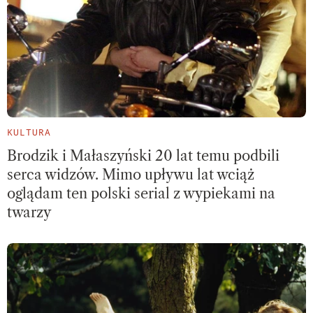
KULTURA
Brodzik i Małaszyński 20 lat temu podbili
serca widzów. Mimo upływu lat wciąż
oglądam ten polski serial z wypiekami na
twarzy