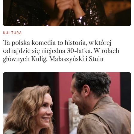
KULTURA
Ta polska komedia to historia, w której
odnajdzie się niejedna 30-latka. W rolach
głównych Kulig, Małaszyński i Stuhr