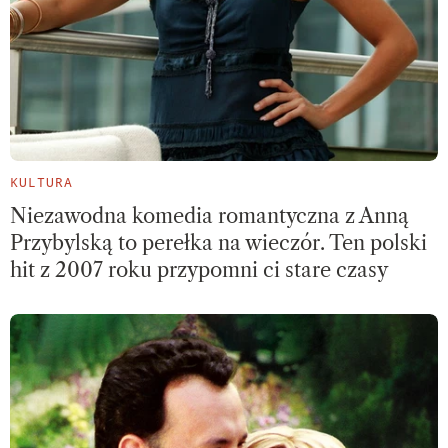
KULTURA
Niezawodna komedia romantyczna z Anną
Przybylską to perełka na wieczór. Ten polski
hit z 2007 roku przypomni ci stare czasy