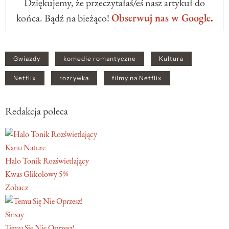
Dziękujemy, że przeczytałaś/eś nasz artykuł do
końca. Bądź na bieżąco!
Obserwuj nas w Google
.
Gwiazdy
komedie romantyczne
Kultura
Netflix
rozrywka
filmy na Netflix
Redakcja poleca
Kanu Nature
Halo Tonik Rozświetlający
Kwas Glikolowy 5%
Zobacz
Sinsay
Temu Się Nie Oprzesz!