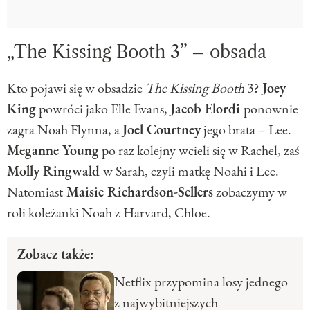
„The Kissing Booth 3” – obsada
Kto pojawi się w obsadzie
The Kissing Booth
3?
Joey
King
powróci jako Elle Evans,
Jacob Elordi
ponownie
zagra Noah Flynna, a
Joel Courtney
jego brata – Lee.
Meganne Young
po raz kolejny wcieli się w Rachel, zaś
Molly Ringwald
w Sarah, czyli matkę Noahi i Lee.
Natomiast
Maisie Richardson-Sellers
zobaczymy w
roli koleżanki Noah z Harvard, Chloe.
Zobacz także:
Netflix przypomina losy jednego
z najwybitniejszych