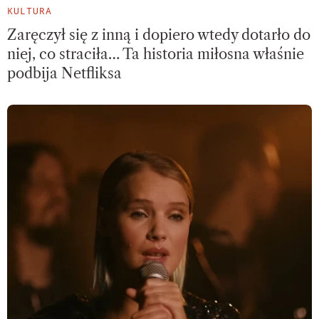
KULTURA
Zaręczył się z inną i dopiero wtedy dotarło do
niej, co straciła… Ta historia miłosna właśnie
podbija Netfliksa