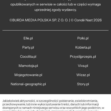
opublikowanych w serwisie w całości lub w części wymaga
uprzedniej zgody wydawcy.
©BURDA MEDIA POLSKA SP. Z O. O. | © Condé Nast 2026
Elle.pl
Polki.pl
Party.pl
Kobieta.pl
Cocolita.pl
Przyslijprzepis.pl
Mamotoja.pl
Viva.pl
Mojegotowanie.pl
Wizaz.pl
National-geographic.pl
Story.pl
Jakiekolwiek aktywności, w szczególności: pobieranie, zwielokrotnianie,
przechowywanie, lub inne wykorzystywanie treści, danych lub informacji
dostępnych w ramach niniejszego serwisu oraz wszystkich jego podstron, w