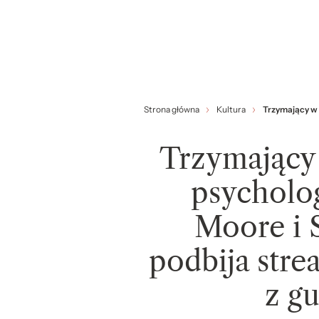
Strona główna
Kultura
Trzymający w n
Trzymający 
psycholog
Moore i 
podbija stre
z gu