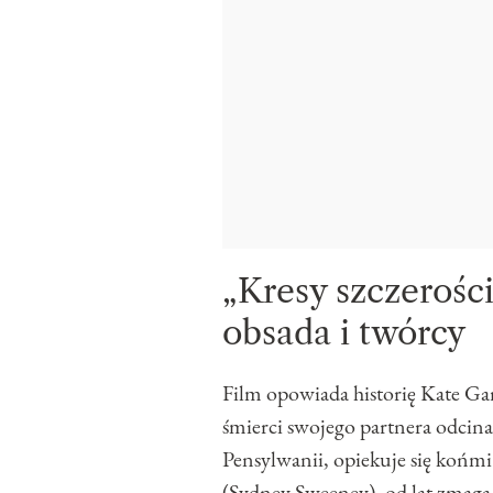
„Kresy szczerości
obsada i twórcy
Film opowiada historię Kate Gar
śmierci swojego partnera odcina
Pensylwanii, opiekuje się końmi 
(Sydney Sweeney), od lat zmaga 