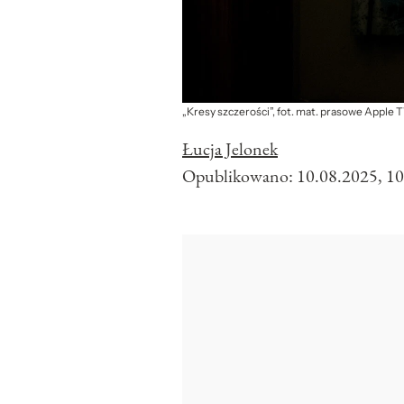
„Kresy szczerości”, fot. mat. prasowe Apple 
Łucja Jelonek
Opublikowano:
10.08.2025, 10