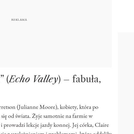
” (
Echo Valley
) – fabuła,
retson (Julianne Moore), kobiety, która po
 się od świata. Żyje samotnie na farmie w
i prowadzi lekcje jazdy konnej. Jej córka, Claire
się z uzależnieniem i problemami, które oddaliły