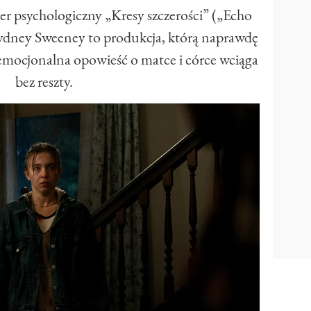
ler psychologiczny „Kresy szczerości” („Echo
Sydney Sweeney to produkcja, którą naprawdę
emocjonalna opowieść o matce i córce wciąga
bez reszty.