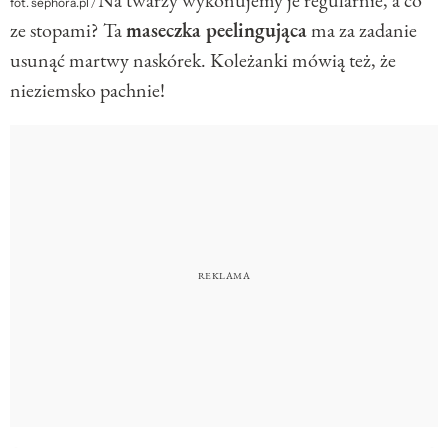
fot. sephora.pl
/
ze stopami? Ta
maseczka peelingująca
ma za zadanie
usunąć martwy naskórek. Koleżanki mówią też, że
nieziemsko pachnie!