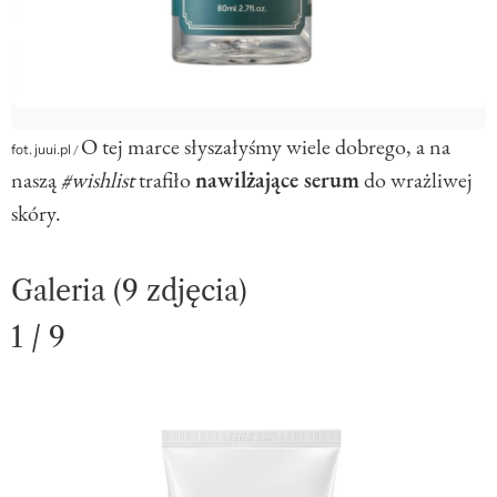
O tej marce słyszałyśmy wiele dobrego, a na
fot. juui.pl
/
naszą
#wishlist
trafiło
nawilżające serum
do wrażliwej
skóry.
Galeria (9 zdjęcia)
1 / 9