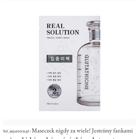
Maseczek nigdy za wiele! Jesteśmy fankami
fot. jejustore.pl
/