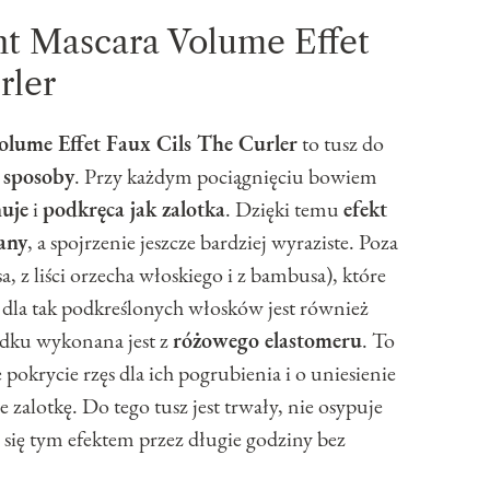
nt Mascara Volume Effet
rler
olume Effet Faux Cils The Curler
to tusz do
e sposoby
. Przy każdym pociągnięciu bowiem
nuje
i
podkręca jak zalotka
. Dzięki temu
efekt
any
, a spojrzenie jeszcze bardziej wyraziste. Poza
a, z liści orzecha włoskiego i z bambusa), które
 dla tak podkreślonych włosków jest również
adku wykonana jest z
różowego elastomeru
. To
okrycie rzęs dla ich pogrubienia i o uniesienie
 zalotkę. Do tego tusz jest trwały, nie osypuje
ć się tym efektem przez długie godziny bez