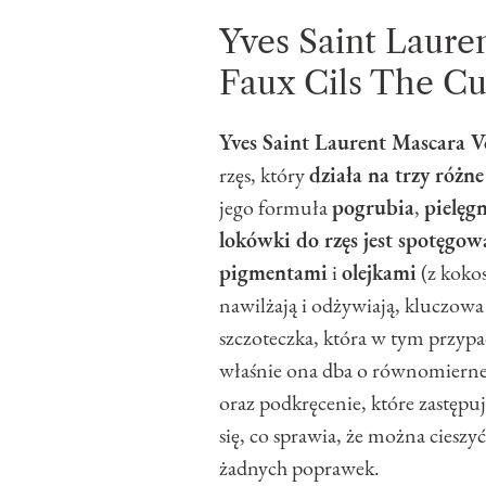
Yves Saint Laure
Faux Cils The Cu
Yves Saint Laurent Mascara V
rzęs, który
działa na trzy różn
jego formuła
pogrubia
,
pielęg
lokówki do rzęs jest spotęgow
pigmentami
i
olejkami
(z kokos
nawilżają i odżywiają, kluczowa
szczoteczka, która w tym przyp
właśnie ona dba o równomierne p
oraz podkręcenie, które zastępuje
się, co sprawia, że można cieszy
żadnych poprawek.