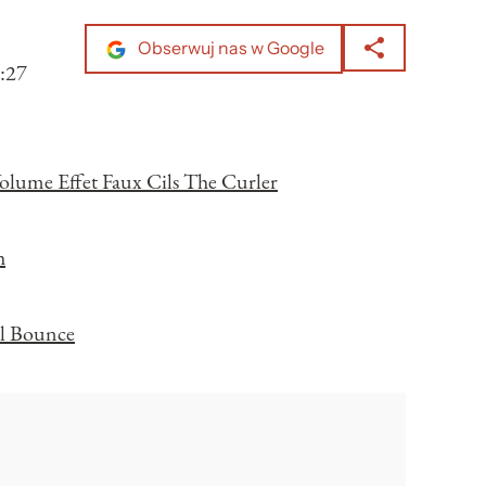
Obserwuj nas w Google
:27
olume Effet Faux Cils The Curler
h
rl Bounce