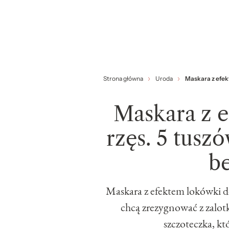
Strona główna
Uroda
Maskara z efekt
Maskara z 
rzęs. 5 tusz
be
Maskara z efektem lokówki do
chcą zrezygnować z zalot
szczoteczka, kt