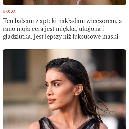
URODA
Ten balsam z apteki nakładam wieczorem, a
rano moja cera jest miękka, ukojona i
gładziutka. Jest lepszy niż luksusowe maski