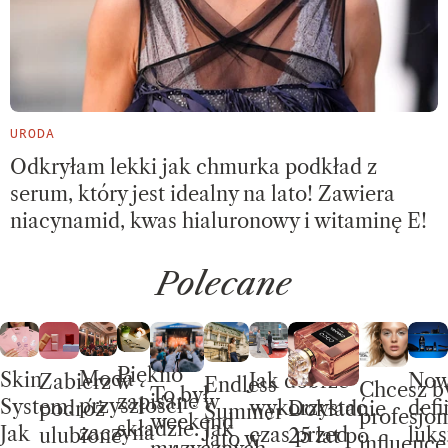
URODA
Odkryłam lekki jak chmurka podkład z
serum, który jest idealny na lato! Zawiera
niacynamid, kwas hialuronowy i witaminę E!
Polecane
Piękno
Moda
Skin
No
Jak dobrze
Zabierz w
Endless
Chcesz b
To był
zapisane w
przyszłości
System.
defi
wykorzystać
Dokładnie
podróż
Summer –
profesjon
weekend
składzie. Jak
zaczyna
Jak
luks
czas przed
25 lat po
ulubione
lato w
influence