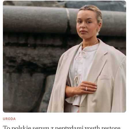
URODA
To polskie serum z peptydami youth restore