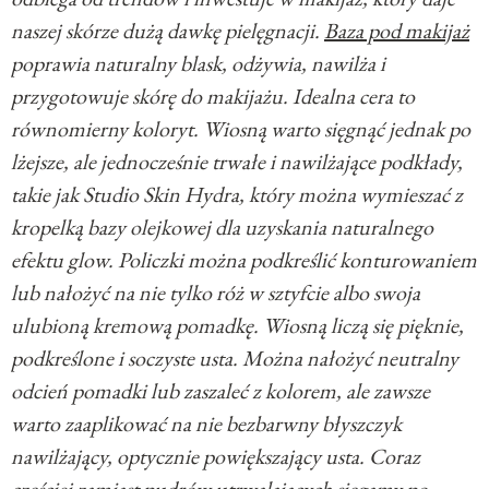
naszej skórze dużą dawkę pielęgnacji.
Baza pod makijaż
poprawia naturalny blask, odżywia, nawilża i
przygotowuje skórę do makijażu. Idealna cera to
równomierny koloryt. Wiosną warto sięgnąć jednak po
lżejsze, ale jednocześnie trwałe i nawilżające podkłady,
takie jak Studio Skin Hydra, który można wymieszać z
kropelką bazy olejkowej dla uzyskania naturalnego
efektu glow. Policzki można podkreślić konturowaniem
lub nałożyć na nie tylko róż w sztyfcie albo swoja
ulubioną kremową pomadkę. Wiosną liczą się pięknie,
podkreślone i soczyste usta. Można nałożyć neutralny
odcień pomadki lub zaszaleć z kolorem, ale zawsze
warto zaaplikować na nie bezbarwny błyszczyk
nawilżający, optycznie powiększający usta. Coraz
częściej zamiast pudrów utrwalających sięgamy po