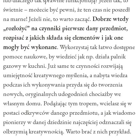
lub dlaczego tak sprawnie funkcjonują? Jeżeli tak, to
świetnie – możecie być pewni, że ten czas nie poszedł
na marne! Jeżeli nie, to warto zacząć.
Dobrze wtedy
„rozłożyć” na czynniki pierwsze dany przedmiot,
rozpisać z jakich składa się elementów i jak one
mogły być wykonane
. Wykorzystaj tak łatwo dostępne
pomoce naukowe, by wiedzieć jak np. działa palnik
gazowy w kuchni. Już same te czynności rozwijają
umiejętność kreatywnego myślenia, a nabyta wiedza
podczas ich wykonywania przyda się do tworzenia
nowych, oryginalnych udogodnień chociażby we
własnym domu. Podążając tym tropem, wcielasz się w
postaci odkrywców danego przedmiotu, a jak wiadomo
pionierzy w danej dziedzinie najczęściej odznaczali się
olbrzymią kreatywnością. Warto brać z nich przykład.