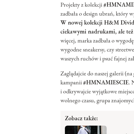
Projekty z kolekcji
#HMNAMI
zadbała o design ubrań, który w
W nowej kolekcji H&M Divided
ciekawymi nadrukami, ale te
więcej, marka zadbała o wygodę
wygodne sneakersy, czy streetw
waszych ruchów i psuć fajnej za
Zaglądajcie do naszej galerii (na 
kampanii
#HMNAMIESCIE
. 
i odkrywajcie wyjątkowe miejsc
wolnego czasu, grupa znajomych
Zobacz także: