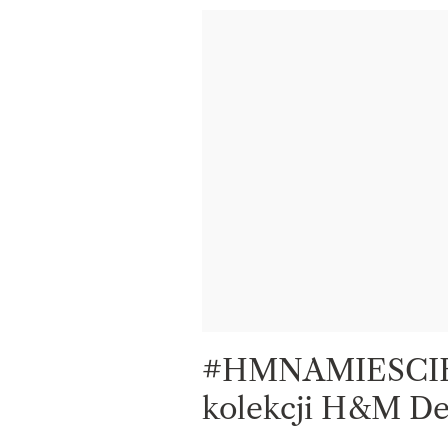
#HMNAMIESCIE –
kolekcji H&M De