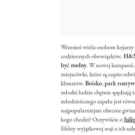
Wrzesień wielu osobom kojarzy 
codziennych obowiązków.
H&M 
być nudny
. W nowej kampanii
miejscówki, które są często odw
klimatów.
Boisko
,
park rozryw
młodzi ludzie chętnie spędzają t
młodzieńczego zapału jest rów
najpopularniejsze obecnie gwiaz
kogo chodzi? Oczywiście o
Juli
Efekty wyjątkowej sesji z ich ud