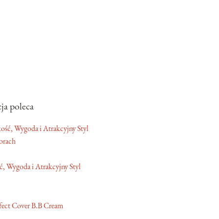
ja poleca
orach
, Wygoda i Atrakcyjny Styl