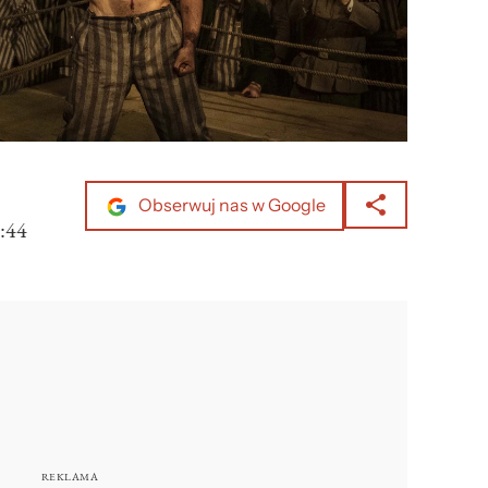
Obserwuj nas w Google
:44