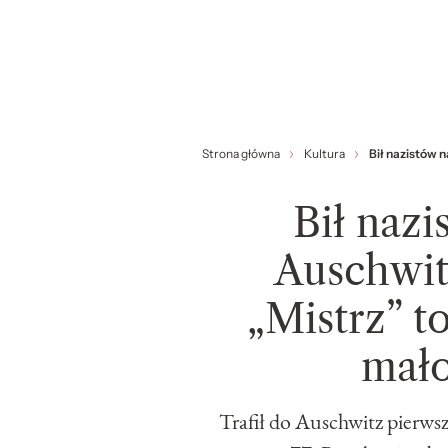
Strona główna
Kultura
Bił nazistów n
Bił nazi
Auschwit
„Mistrz” to
mało
Trafił do Auschwitz pierws