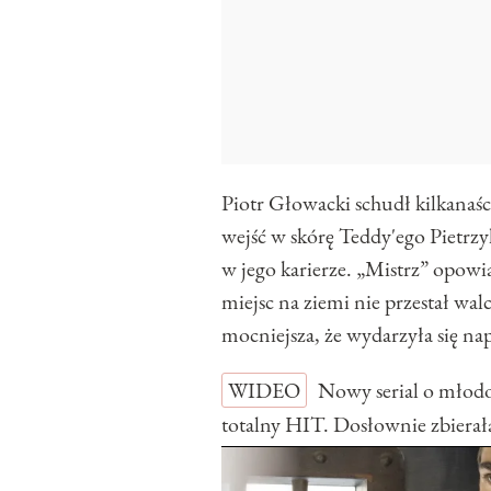
Piotr Głowacki schudł kilkanaśc
wejść w skórę Teddy'ego Pietrzy
w jego karierze. „Mistrz” opowi
miejsc na ziemi nie przestał wal
mocniejsza, że wydarzyła się na
WIDEO
Nowy serial o młodoś
totalny HIT. Dosłownie zbierał