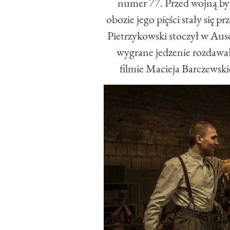
numer 77. Przed wojną by
obozie jego pięści stały się 
Pietrzykowski stoczył w Aus
wygrane jedzenie rozdawał
filmie Macieja Barczewsk