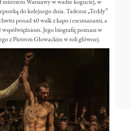
ł mistrzem Warszawy w wadze koguciej, w
przepustką do kolejnego dnia. Tadeusz „Teddy”
chwitz ponad 40 walk z kapo i esesmanami, a
 współwięźniom. Jego biografię poznasz w
iego z Piotrem Głowackim w roli głównej.