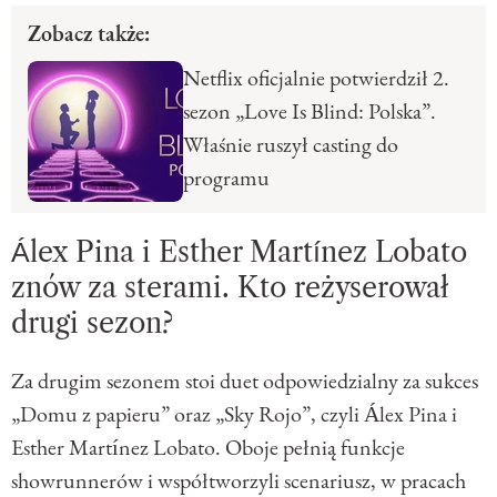
Zobacz także:
Netflix oficjalnie potwierdził 2.
sezon „Love Is Blind: Polska”.
Właśnie ruszył casting do
programu
Álex Pina i Esther Martínez Lobato
znów za sterami. Kto reżyserował
drugi sezon?
Za drugim sezonem stoi duet odpowiedzialny za sukces
„Domu z papieru” oraz „Sky Rojo”, czyli Álex Pina i
Esther Martínez Lobato. Oboje pełnią funkcje
showrunnerów i współtworzyli scenariusz, w pracach