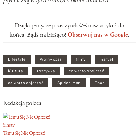
psychiczną w tych trudnych okolicznościach.
Dziękujemy, że przeczytałaś/eś nasz artykuł do
końca. Bądź na bieżąco!
Obserwuj nas w Google
.
Lifestyle
Wolny czas
filmy
marvel
Kultura
rozrywka
co warto obejrzeć
co warto objerzeć
Spider-Man
Thor
Redakcja poleca
Sinsay
Temu Się Nie Oprzesz!