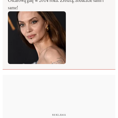
Oscarową galę w 2014 roku. Zresztą, zobaczcie sami i
same!