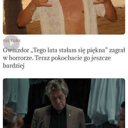
KULTURA
Gwiazdor „Tego lata stałam się piękna” zagrał
w horrorze. Teraz pokochacie go jeszcze
bardziej