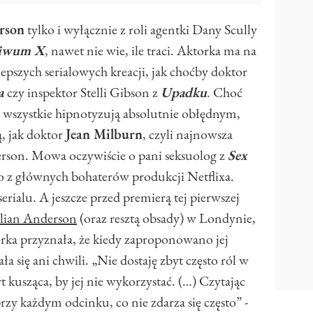
rson
tylko i wyłącznie z roli agentki Dany Scully
hiwum X
, nawet nie wie, ile traci. Aktorka ma na
 lepszych serialowych kreacji, jak choćby doktor
la
czy inspektor Stelli Gibson z
Upadku
. Choć
a, wszystkie hipnotyzują absolutnie obłędnym,
, jak doktor
Jean Milburn
, czyli najnowsza
derson. Mowa oczywiście o pani seksuolog z
Sex
go z głównych bohaterów produkcji Netflixa.
erialu. A jeszcze przed premierą tej pierwszej
llian Anderson
(oraz resztą obsady) w Londynie,
orka przyznała, że kiedy zaproponowano jej
a się ani chwili. „Nie dostaję zbyt często ról w
 kusząca, by jej nie wykorzystać. (…) Czytając
przy każdym odcinku, co nie zdarza się często” -