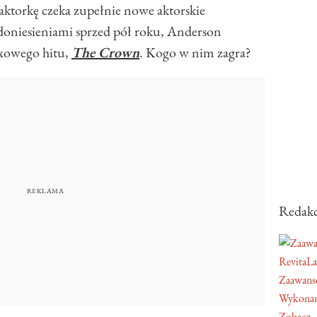
aktorkę czeka zupełnie nowe aktorskie
doniesieniami sprzed pół roku, Anderson
ixowego hitu,
The Crown
. Kogo w nim zagra?
Redakc
RevitaL
Zaawans
Wykonan
Zobacz