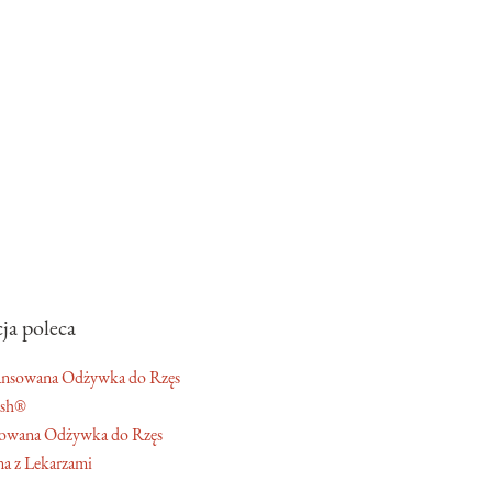
ja poleca
ash®
owana Odżywka do Rzęs
a z Lekarzami