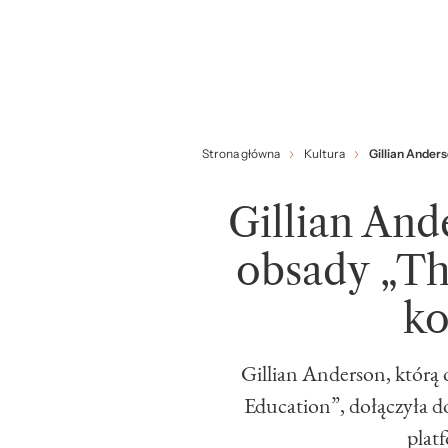
Strona główna
Kultura
Gillian Ander
Gillian And
obsady „T
ko
Gillian Anderson, którą 
Education”, dołączyła d
plat