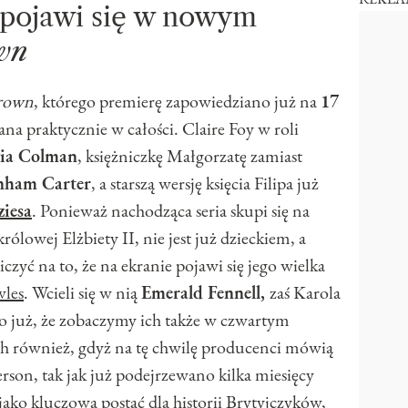
 pojawi się w nowym
wn
rown
, którego premierę zapowiedziano już na
17
nana praktycznie w całości. Claire Foy w roli
via Colman
, księżniczkę Małgorzatę zamiast
nham Carter
, a starszą wersję księcia Filipa już
iesa
. Ponieważ nachodząca seria skupi się na
rólowej Elżbiety II, nie jest już dzieckiem, a
yć na to, że na ekranie pojawi się jego wielka
wles
. Wcieli się w nią
Emerald Fennell,
zaś Karola
 już, że zobaczymy ich także w czwartym
ych również, gdyż na tę chwilę producenci mówią
rson, tak jak już podejrzewano kilka miesięcy
 jako kluczowa postać dla historii Brytyjczyków,