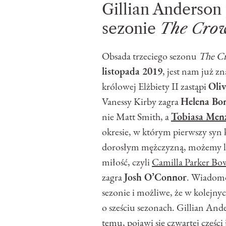
Gillian Anderson
sezonie
The Cro
Obsada trzeciego sezonu
The C
listopada 2019
, jest nam już z
królowej Elżbiety II zastąpi
Oli
Vanessy Kirby zagra
Helena Bo
nie Matt Smith, a
Tobiasa Menz
okresie, w którym pierwszy syn k
dorosłym mężczyzną, możemy licz
miłość, czyli
Camilla Parker Bo
zagra
Josh O’Connor
. Wiadomo
sezonie i możliwe, że w kolejn
o sześciu sezonach. Gillian Ande
temu, pojawi się czwartej części