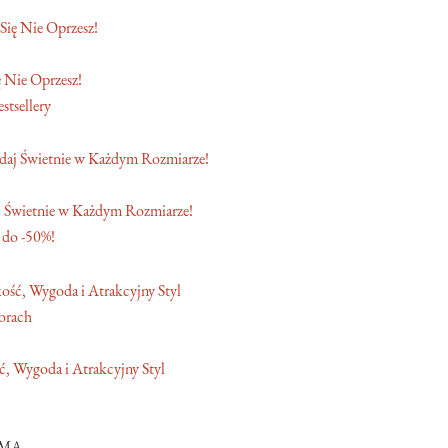
 Nie Oprzesz!
stsellery
 Świetnie w Każdym Rozmiarze!
 do -50%!
orach
, Wygoda i Atrakcyjny Styl
AMA