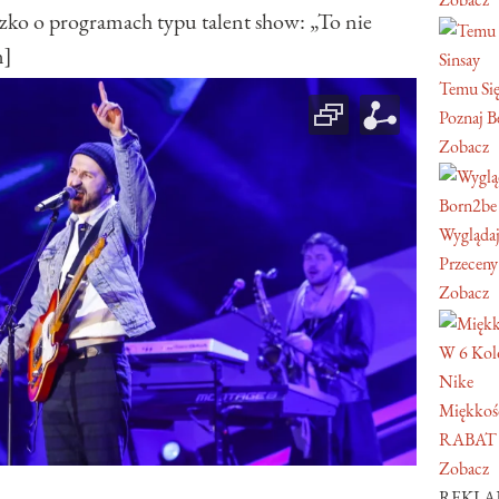
 o programach typu talent show: „To nie
n]
Sinsay
Temu Się
Poznaj Be
Zobacz
Born2be
Wyglądaj
Przeceny
Zobacz
W 6 Kol
Nike
Miękkość
RABAT
Zobacz
REKL