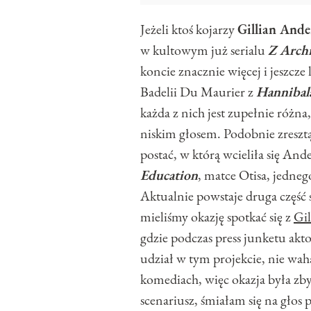
Jeżeli ktoś kojarzy
Gillian Ande
w kultowym już serialu
Z Arc
koncie znacznie więcej i jeszcze
Badelii Du Maurier z
Hanniba
każda z nich jest zupełnie różn
niskim głosem. Podobnie zresztą
postać, w którą wcieliła się An
Education
, matce Otisa, jedne
Aktualnie powstaje druga część s
mieliśmy okazję spotkać się z
Gi
gdzie podczas press junketu akt
udział w tym projekcie, nie wahał
komediach, więc okazja była zbyt
scenariusz, śmiałam się na głos 