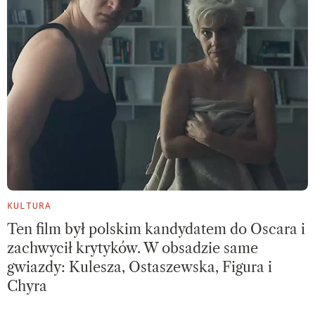
KULTURA
Ten film był polskim kandydatem do Oscara i
zachwycił krytyków. W obsadzie same
gwiazdy: Kulesza, Ostaszewska, Figura i
Chyra