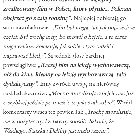
zrealizowany film w Polsce, który płynie… Polecam
obejrzeć go z całą rodziną”.
Najlepiej odbierają go
sami nastolatkowie:
„Film był mega, tak jak poprzednie
części! Był trochę inny, bo mówił o hejcie, a to teraz
mega ważne. Pokazuje, jak sobie z tym radzić i
naprawiać błędy”.
Są jednak głosy bardziej
powściągliwe:
„
Raczej film na lekcję wychowawczą,
niż do kina. Idealny na lekcję wychowawczą, taki
dydaktyczny”
.
Inny zwrócił uwagę na nierówny
rozkład akcentów:
„Mocno moralizuje o hejcie, ale już
o szybkiej jeździe po mieście to jakoś tak sobie”.
Wśród
komentarzy wraca też pewien żal:
„Trochę moralizuje,
ale w pożyteczny i zabawny sposób. Szkoda, że
Waldiego, Staszka i Delfiny jest mało razem”.