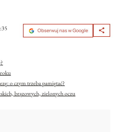
:35
Obserwuj nas w Google
ę?
kroku
ezę: o czym trzeba pamiętać?
eskich, brązowych, zielonych oczu