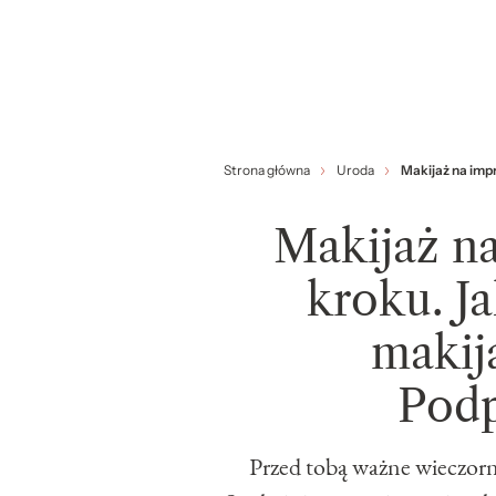
Strona główna
Uroda
Makijaż na impr
Makijaż n
kroku. Ja
makija
Pod
Przed tobą ważne wieczorne