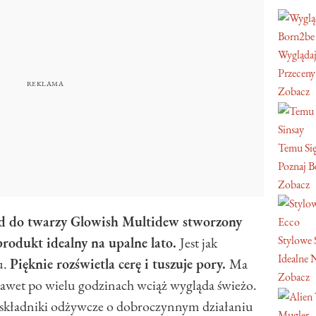
Born2be
Wyglądaj
Przeceny
Zobacz
Sinsay
Temu Się
Poznaj Be
Zobacz
uid do twarzy Glowish Multidew stworzony
Ecco
Stylowe 
rodukt idealny na upalne lato.
Jest jak
Idealne 
u.
Pięknie rozświetla cerę i tuszuje pory.
Ma
Zobacz
awet po wielu godzinach wciąż wygląda świeżo.
składniki odżywcze o dobroczynnym działaniu
Mugler