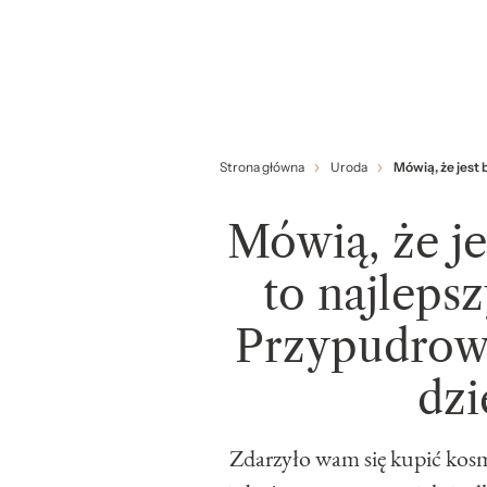
Strona główna
Uroda
Mówią, że jest 
Mówią, że je
to najlepsz
Przypudrowa
dzi
Zdarzyło wam się kupić kos