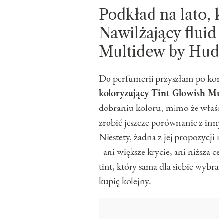
Podkład na lato, 
Nawilżający fluid
Multidew by Huda
Do perfumerii przyszłam po ko
koloryzujący Tint Glowish M
dobraniu koloru, mimo że właśc
zrobić jeszcze porównanie z i
Niestety, żadna z jej propozycj
- ani większe krycie, ani niższa
tint, który sama dla siebie wybra
kupię kolejny.