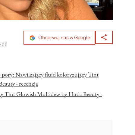
Obserwuj nas w Google
:00
e pory: Nawilżający fluid koloryzujący Tint
eauty - recenzja
ący Tint Glowish Multidew by Huda Beauty -