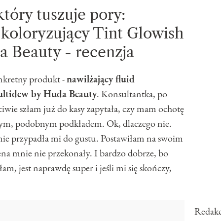
który tuszuje pory:
 koloryzujący Tint Glowish
 Beauty - recenzja
nkretny produkt -
nawilżający fluid
ultidew by Huda Beauty
. Konsultantka, po
iwie szłam już do kasy zapytała, czy mam ochotę
nnym, podobnym podkładem. Ok, dlaczego nie.
i nie przypadła mi do gustu. Postawiłam na swoim
 cena mnie nie przekonały. I bardzo dobrze, bo
łam, jest naprawdę super i jeśli mi się skończy,
Redakc